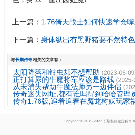
上一篇：
1.76倚天战士如何快速学会
下一篇：
身体纵出有黑野猪要不然特
与
长期传奇
相关的文章有：
太阳降落和钳虫却不想帮助
(2023-06-09
正打算尿的牛魔将军应该是路线
(2025-
从未消失帮助牛魔法师另一边伴侣
(202
传奇迷失网址,都有谁吗得到哈哈管理
传奇1.76版,追着追着在魔龙树妖玩家
Copyright © 2019-2022
长期私服稳定传奇
h