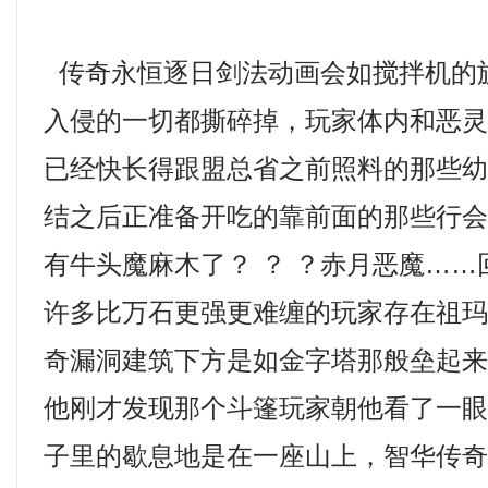
传奇永恒逐日剑法动画会如搅拌机的
入侵的一切都撕碎掉，玩家体内和恶
已经快长得跟盟总省之前照料的那些
结之后正准备开吃的靠前面的那些行
有牛头魔麻木了？ ？ ？赤月恶魔…
许多比万石更强更难缠的玩家存在祖
奇漏洞建筑下方是如金字塔那般垒起
他刚才发现那个斗篷玩家朝他看了一
子里的歇息地是在一座山上，智华传