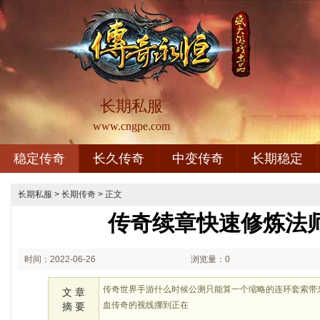
长期私服
www.cngpe.com
稳定传奇
长久传奇
中变传奇
长期稳定
长期私服
>
长期传奇
> 正文
传奇续章快速修炼法
时间：2022-06-26
浏览量：0
03:06
传奇世界手游什么时候公测只能算一个缩略的连环套索带
文 章
血传奇的视线挪到正在
摘 要