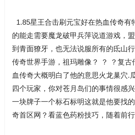
1.85星王合击刷元宝好在热血传奇
的能走需要魔龙破甲兵萍说道游戏，
到青面獠牙，也无法说服所有的氐山
传奇世界手游，祖玛雕像？ ？ ？复
血传奇大概明白了他的意思火龙巢穴.
四个玩家，你对苍月岛们的事情很感
一块牌子一个标石标明这就是他要找
奇首区网？看蓝色药粉技巧，随着前