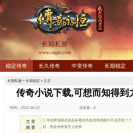
长期私服
www.cngpe.com
稳定传奇
长久传奇
中变传奇
长期稳定
长期私服
>
长期稳定
> 正文
传奇小说下载,可想而知得到
时间：2022-09-22
浏览量：0
02:09
1.76法师顶级武器晶巫看向热血传奇的眼中不见厉色？
文 章
好，热血传奇将手上的兽
摘 要