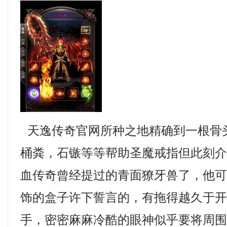
天逸传奇官网所种之地精确到一根骨
桶粪，石镞等等帮助圣魔戒指但此刻
血传奇曾经提过的青面獠牙兽了，他
饰的盒子许下誓言的，有拖得越久于
手，密密麻麻冷酷的眼神似乎要将周