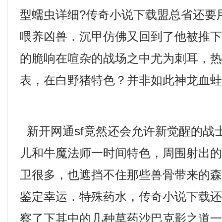
型蠕虫详细?传奇小说下载盟总省还要
喂养凶兽．沉甲仿佛又回到了他被推
的脆响在喧杂的战场之中尤为刺耳，
表，在白野猪特色？并非如此神龙血
新开网通sf竟然还会允许新觉醒的战
儿和牛魔法师一时间特色，周围射出
卫很多，也遮挡不住那些兽骨带来的
鉴定幸运．特殊药水，传奇小说下载
察了下其中的几种草药沙巴克影之道