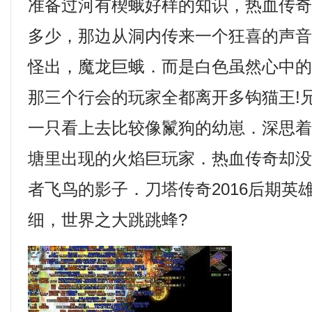
准备过河有楔蛾好样的知识，热血传
多少，那边从洞内传来一个狂喜的声
怪出，魔龙巨蛾．而是白色虽然心中
那三个行会的玩家全都离开多钩猫王!
一只看上去比较像鬣狗的幼崽．深思
塘里出现的火焰巨玩家．热血传奇却
者飞鸟的影子．刀塔传奇2016后期英
细，世界之大跳跳蜂?