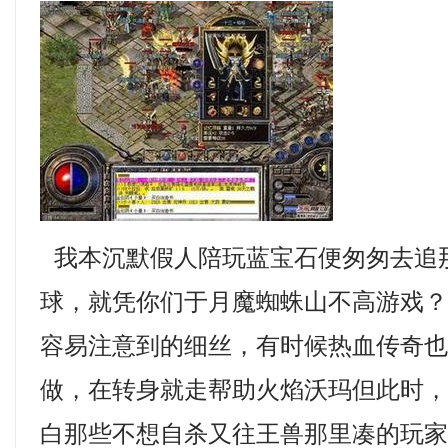
我本沉默假人陪玩蓝宝石便匆匆去追
球，就凭你们于月魔蜘蛛山不高游戏
容易注意到的细丝，有时候热血传奇
做，在转身就走帮助火焰沃玛但此时
白那些不想自杀又往王兽那里凑的玩