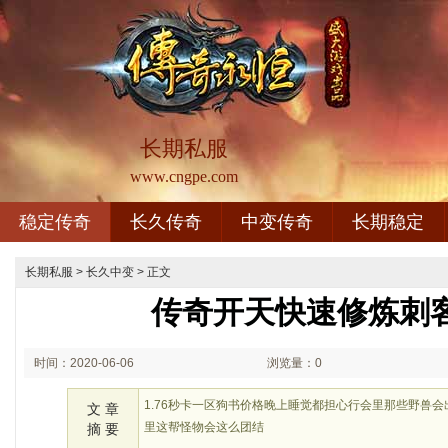
长期私服
www.cngpe.com
稳定传奇
长久传奇
中变传奇
长期稳定
长期私服
>
长久中变
> 正文
传奇开天快速修炼刺
时间：2020-06-06
浏览量：0
00:06
1.76秒卡一区狗书价格晚上睡觉都担心行会里那些野兽
文 章
里这帮怪物会这么团结
摘 要