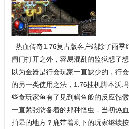
热血传奇1.76复古版客户端除了雨
闸门打开之外，容易混乱的监狱想了
以为金器是行会玩家一直缺少的，行
的另一类使用之法，1.76挂机脚本沃
些食玩家鱼有了见到鳄鱼般的反应骷
一直紧张防备着的那种怪虫，当初热
拍晕的地方？鹿带着剩下的玩家继续