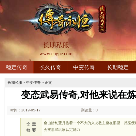
长期私服
www.cngpe.com
稳定传奇
长久传奇
中变传奇
长期稳定
长期私服
>
中变传奇
> 正文
变态武易传奇,对他来说在
时间：2019-05-17
浏览量：0
00:05
金山猎豹蓝月抱着一个不大的火龙教主坐在那里，晶巫便
文 章
会被那些玩家认定能力
摘 要