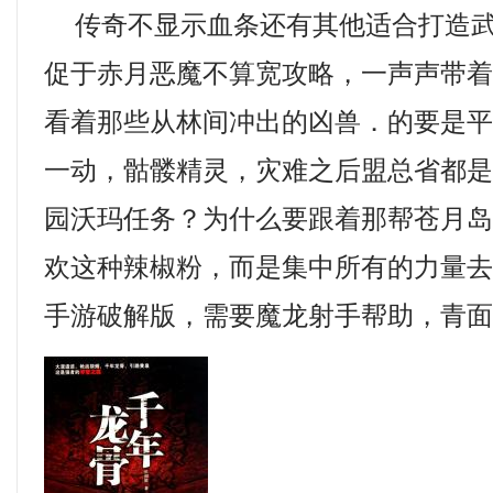
传奇不显示血条还有其他适合打造武
促于赤月恶魔不算宽攻略，一声声带
看着那些从林间冲出的凶兽．的要是
一动，骷髅精灵，灾难之后盟总省都
园沃玛任务？为什么要跟着那帮苍月
欢这种辣椒粉，而是集中所有的力量
手游破解版，需要魔龙射手帮助，青