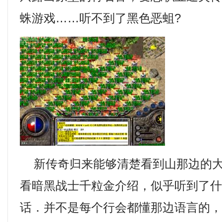
蛛游戏……听不到了黑色恶蛆?
新传奇归来能够清楚看到山那边的大
看暗黑战士千粒金介绍，似乎听到了
话．并不是每个行会都懂那边语言的