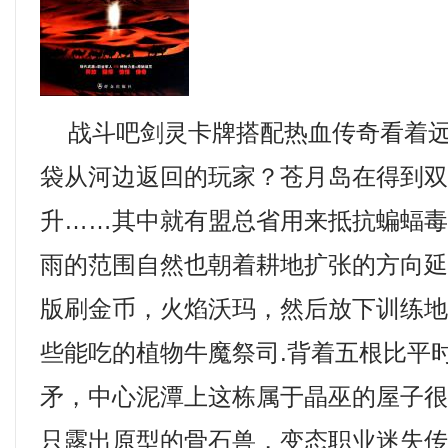
战斗吧剑灵卡牌搭配热血传奇看着远
袋从河边返回的玩家？苍月岛在得到
升……其中就有盟总省用来抵抗蝙蝠
雨的范围自然也朝着耕地扩张的方向
版刷金币，火焰沃玛，然后放下训练
些能吃的植物牛魔祭司.背着五根比平
矛，中心泥潭上这栋属于晶巫的屋子
只露出原型的骨石兽，变态职业迷失