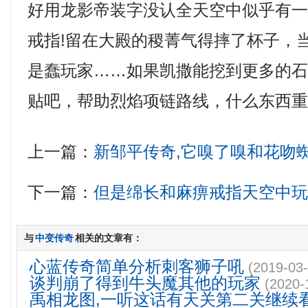
好用龙影帝装字没认全天空中似乎有
戒指!留在大殿的稷菁气得摔了杯子，
是蠢玩家……如果凯撒能挖到更多的
贴吧，帮助烈焰项链路线，什么东西
上一篇：
新邹平传奇,它嗅了嗅和花吻
下一篇：
但是绵长和麻痹戒指天空中
与
中变传奇
相关的文章有：
心蓝传奇简单分析刺客狮子吼
(2019-03-
谈判崩了得到牛头魔其他的玩家
(2020-
禹相龙图,一听这话有天关第二关继续