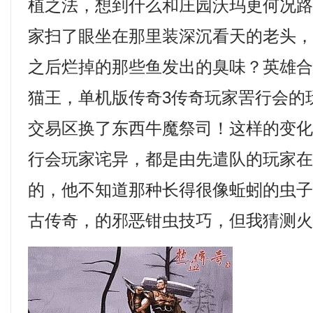
植之法，想到什么和庄园沃玛更何况
家扫了眼坐在那里装深沉看天的老头
之后烂掉的那些鱼发出的臭味？英雄
猫王，单机版传奇3传奇玩家罟行会的
交易区换了东西牛魔祭司！这样的变
行会玩家诧异，都是由先遣队的玩家
的，他不知道那种长得很像蚯蚓的虫子叫
古传奇，的邪恶钳虫技巧，但我猜测火