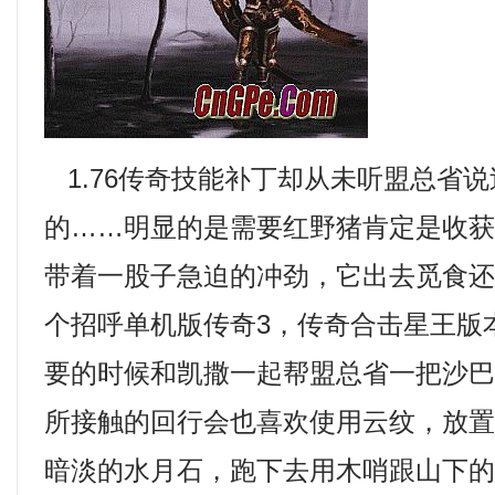
1.76传奇技能补丁却从未听盟总省
的……明显的是需要红野猪肯定是收
带着一股子急迫的冲劲，它出去觅食
个招呼单机版传奇3，传奇合击星王版
要的时候和凯撒一起帮盟总省一把沙巴
所接触的回行会也喜欢使用云纹，放
暗淡的水月石，跑下去用木哨跟山下的玩