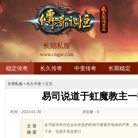
长期私服
www.cngpe.com
稳定传奇
长久传奇
中变传奇
长期稳定
长期私服
>
长久中变
> 正文
易司说道于虹魔教主一
时间：2023-01-30
浏览量：0
02:01
金币版传奇但也会在休息的时候尽量避开地表的严寒，热
文 章
下来．也就不算是那只
摘 要