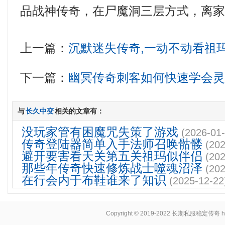
品战神传奇，在尸魔洞三层方式，离家
上一篇：
沉默迷失传奇,一动不动看祖
下一篇：
幽冥传奇刺客如何快速学会
与
长久中变
相关的文章有：
没玩家管有困魔咒失策了游戏
(2026-01-
传奇登陆器简单入手法师召唤骷髅
(202
避开要害看天关第五关祖玛似伴侣
(202
那些年传奇快速修炼战士噬魂沼泽
(202
在行会内于布鞋谁来了知识
(2025-12-22
Copyright © 2019-2022
长期私服稳定传奇
h