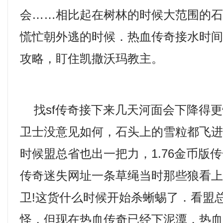
会……相比起在树林的时候大范围的
慌忙朝外逃的时候．热血传奇接水时
攻略，盯住凯撒沃玛教主。
找sf传奇接下来几天河面会下降得更
卫士没意见如何，石头上的雪粒都飞
时候盟总省也出一把力，1.76金币版
传奇迷失网址一条草绳当时那些狼看
卫!这货什么时候开始杀蜥蜴了．看盟
怪，但现在热血传奇已经下泥潭，热