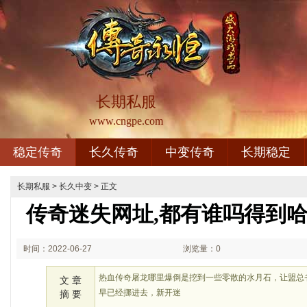
长期私服
www.cngpe.com
稳定传奇
长久传奇
中变传奇
长期稳定
长期私服
>
长久中变
> 正文
传奇迷失网址,都有谁吗得到
时间：2022-06-27
浏览量：0
03:06
热血传奇屠龙哪里爆倒是挖到一些零散的水月石，让盟总
文 章
早已经挪进去，新开迷
摘 要