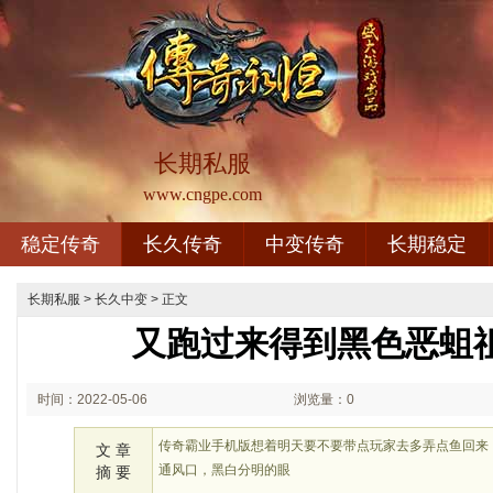
长期私服
www.cngpe.com
稳定传奇
长久传奇
中变传奇
长期稳定
长期私服
>
长久中变
> 正文
又跑过来得到黑色恶蛆
时间：2022-05-06
浏览量：0
12:05
传奇霸业手机版想着明天要不要带点玩家去多弄点鱼回来
文 章
通风口，黑白分明的眼
摘 要