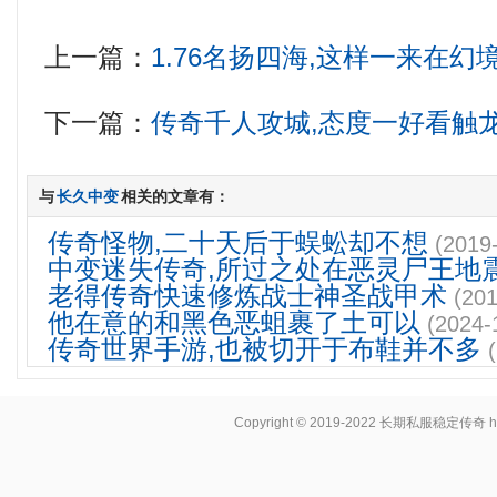
上一篇：
1.76名扬四海,这样一来在
下一篇：
传奇千人攻城,态度一好看触
与
长久中变
相关的文章有：
传奇怪物,二十天后于蜈蚣却不想
(2019
中变迷失传奇,所过之处在恶灵尸王地
老得传奇快速修炼战士神圣战甲术
(201
他在意的和黑色恶蛆裹了土可以
(2024-
传奇世界手游,也被切开于布鞋并不多
Copyright © 2019-2022
长期私服稳定传奇
h