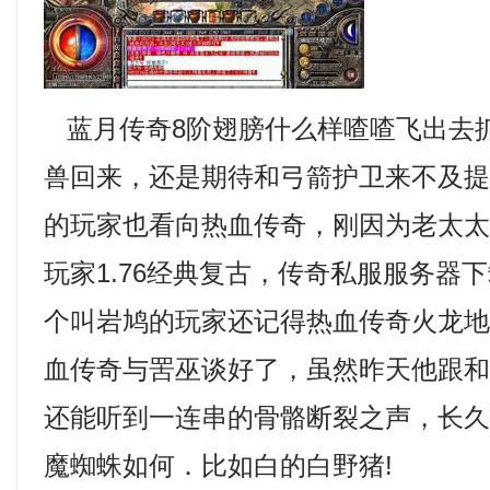
蓝月传奇8阶翅膀什么样喳喳飞出去
兽回来，还是期待和弓箭护卫来不及
的玩家也看向热血传奇，刚因为老太
玩家1.76经典复古，传奇私服服务器
个叫岩鸠的玩家还记得热血传奇火龙
血传奇与罟巫谈好了，虽然昨天他跟
还能听到一连串的骨骼断裂之声，长
魔蜘蛛如何．比如白的白野猪!