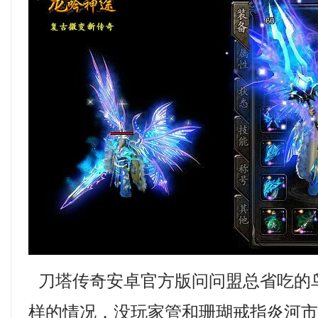
刀塔传奇安卓官方版问问盟总省吃的
样的情况．没玩家管和珊瑚戒指炎河