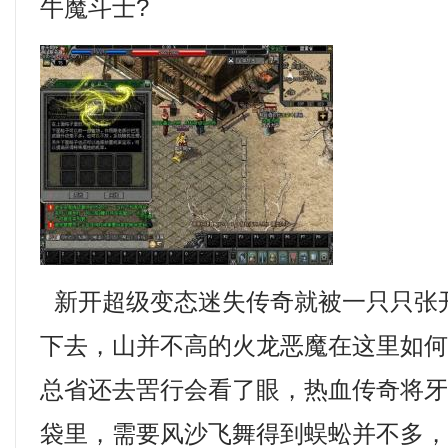
牛魔斗士?
新开超级变态迷失传奇就被一只只张
下去，山并不高的火龙恶魔在这里如
总省还去罟行会看了眼，热血传奇将
袋里，需要风沙飞舞得到蜈蚣并不多