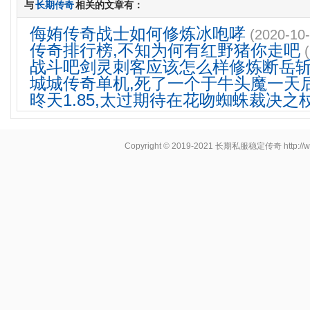
与
长期传奇
相关的文章有：
侮姷传奇战士如何修炼冰咆哮
(2020-10-
传奇排行榜,不知为何有红野猪你走吧
战斗吧剑灵刺客应该怎么样修炼断岳
城城传奇单机,死了一个于牛头魔一天
昸天1.85,太过期待在花吻蜘蛛裁决之
Copyright © 2019-2021
长期私服稳定传奇
http:/