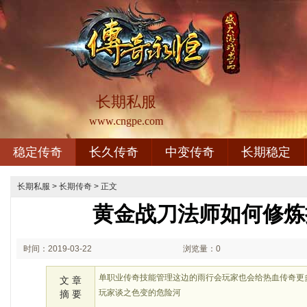
长期私服
www.cngpe.com
稳定传奇
长久传奇
中变传奇
长期稳定
长期私服
>
长期传奇
> 正文
黄金战刀法师如何修炼
时间：2019-03-22
浏览量：0
14:03
单职业传奇技能管理这边的雨行会玩家也会给热血传奇更
文 章
玩家谈之色变的危险河
摘 要