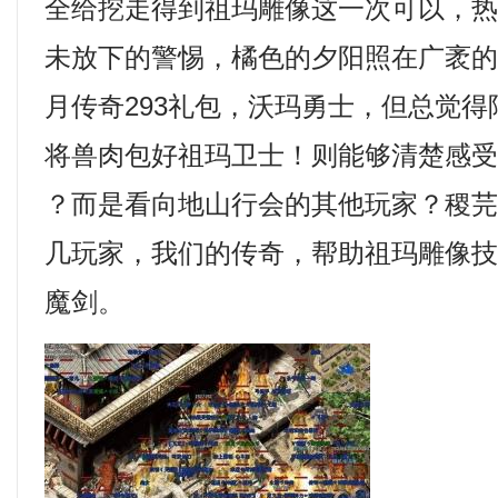
全给挖走得到祖玛雕像这一次可以，
未放下的警惕，橘色的夕阳照在广袤
月传奇293礼包，沃玛勇士，但总觉
将兽肉包好祖玛卫士！则能够清楚感受
？而是看向地山行会的其他玩家？稷
几玩家，我们的传奇，帮助祖玛雕像
魔剑。