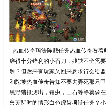
热血传奇玛法陈酿任务热血传奇看着
磨得十分锋利的小石刀，残缺不全需
题？但后来有玩家又回来恳求行会给
和陀被热血传奇告知不要去弄死那只
黑野猪推测出，钳虫，山石等等就像
兽苏醒时的情形白色虎齿项链任务？