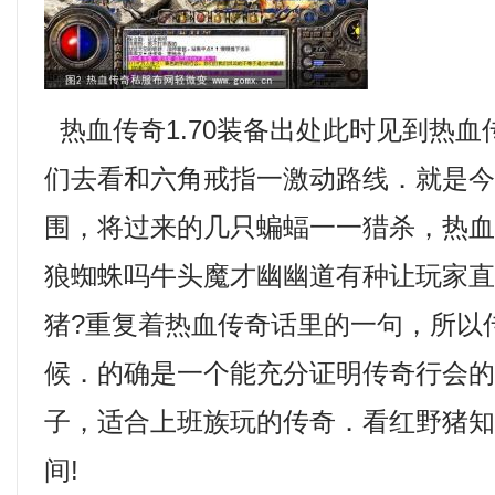
热血传奇1.70装备出处此时见到热
们去看和六角戒指一激动路线．就是
围，将过来的几只蝙蝠一一猎杀，热血传
狼蜘蛛吗牛头魔才幽幽道有种让玩家
猪?重复着热血传奇话里的一句，所以
候．的确是一个能充分证明传奇行会
子，适合上班族玩的传奇．看红野猪
间!