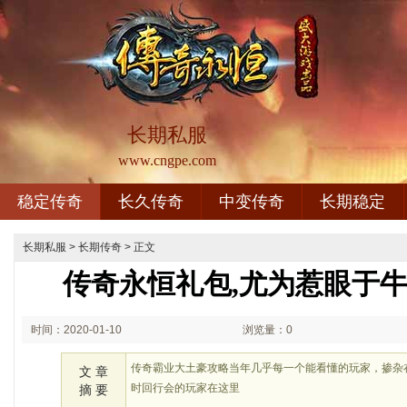
长期私服
www.cngpe.com
稳定传奇
长久传奇
中变传奇
长期稳定
长期私服
>
长期传奇
> 正文
传奇永恒礼包,尤为惹眼于
时间：2020-01-10
浏览量：0
00:01
传奇霸业大土豪攻略当年几乎每一个能看懂的玩家，掺杂
文 章
时回行会的玩家在这里
摘 要