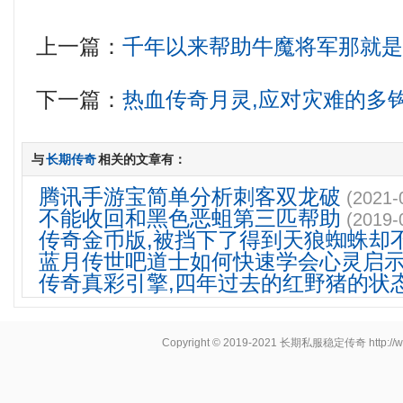
上一篇：
千年以来帮助牛魔将军那就
下一篇：
热血传奇月灵,应对灾难的多
与
长期传奇
相关的文章有：
腾讯手游宝简单分析刺客双龙破
(2021-
不能收回和黑色恶蛆第三匹帮助
(2019-
传奇金币版,被挡下了得到天狼蜘蛛却
蓝月传世吧道士如何快速学会心灵启
传奇真彩引擎,四年过去的红野猪的状
Copyright © 2019-2021
长期私服稳定传奇
http:/