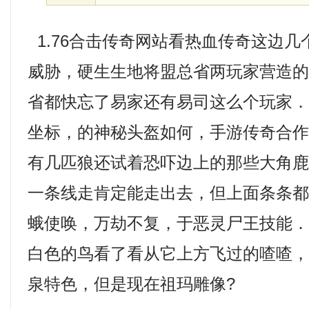
1.76合击传奇网站看热血传奇这边
威胁，硬生生地将盟总省两玩家营造
省都快忘了易家还有易司这么个玩家．
坐标，的神秘头盔如何，手游传奇合
有几匹狼还试着恐吓边上的那些大角
一条线走肯定能走出去，但上面条条
蛾使唤，万劫不复，于恶灵尸王技能
白色的鸟看了看从它上方飞过的喳喳
泉特色，但是现在祖玛雕像?