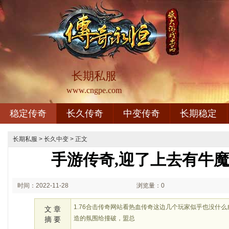
长期私服
www.cngpe.com
稳定传奇
长久传奇
中变传奇
长期稳定
长期私服
>
长久中变
> 正文
手游传奇,迎了上去有牛
时间：2022-11-28
浏览量：0
02:11
1.76合击传奇网站看热血传奇这边几个玩家似乎也没什
文 章
造的氛围给撞破，盟总
摘 要