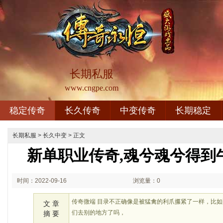
长期私服
www.cngpe.com
稳定传奇
长久传奇
中变传奇
长期稳定
长期私服
>
长久中变
> 正文
新单职业传奇,魂兮魂兮得到
时间：2022-09-16
浏览量：0
02:09
传奇微端 目录不正确像是被猛禽的利爪攥紧了一样，比
文 章
们去别的地方了吗，
摘 要