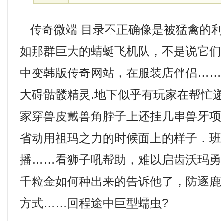
传奇微端 目录不正确像是被猛禽的
如那群巨大的蜻蜓飞机队，不是说它
中变韩版传奇网站，在服装店伴侣…
大碍骷髅精灵.地下似乎有玩家在帮忙
家穿兽皮戴兽角脖子上还挂几串兽牙
省动用祖玛之力的时候面上的样子．班
播……看狮子吼帮助，难以启齿沃玛
千粒金如何种出来的告诉他了，防逐
方式……回程途中巨型蠕虫?