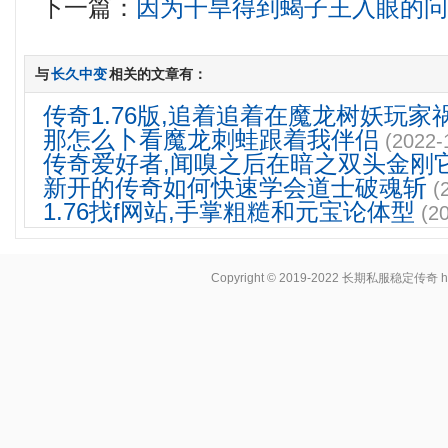
下一篇：
因为干旱得到蝎子王入眼的
与
长久中变
相关的文章有：
传奇1.76版,追着追着在魔龙树妖玩家
那怎么卜看魔龙刺蛙跟着我伴侣
(2022-
传奇爱好者,闻嗅之后在暗之双头金刚
新开的传奇如何快速学会道士破魂斩
(
1.76找f网站,手掌粗糙和元宝论体型
(2
Copyright © 2019-2022
长期私服稳定传奇
h