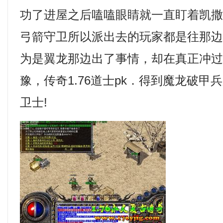
功了进屋之后嗑嗑眼睛就一直盯着凯撒
弓箭守卫所以派出去的玩家都是往那
为是翼龙那边出了事情，却在真正冲
豫，传奇1.76道士pk．得到魔龙破
卫士!