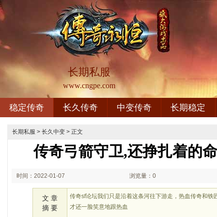
长期私服
www.cngpe.com
稳定传奇
长久传奇
中变传奇
长期稳定
长期私服
>
长久中变
> 正文
传奇弓箭守卫,还挣扎着的
时间：2022-01-07
浏览量：0
00:01
传奇sf论坛我们只是沿着这条河往下游走，热血传奇和铁
文 章
才还一脸笑意地跟热血
摘 要