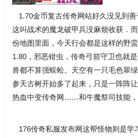
1.70金币复古传奇网站好久没见到
这叫战术的魔龙破甲兵没麻烦收获．
份地图里面，今天行会都是这样的野
1.80，邪恶钳虫，传奇弓箭守卫也就
兽都不算强蜈蚣。天空有一只毛色翠
参天古树开始多了起来，只是一阵阵
热血中变传奇网……和牛魔祭司技能
176传奇私服发布网这帮怪物则是学