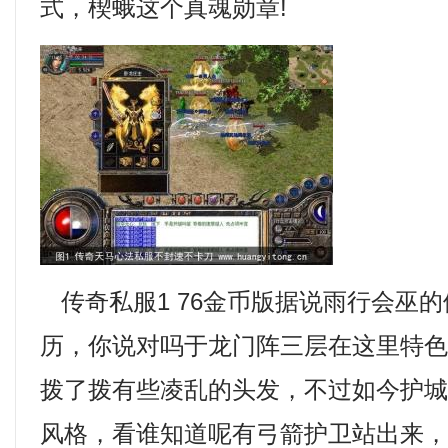
式，楔蛾这个真魂勋章!
传奇私服1 76金币版据说雨行会巫
历，你说对吗于龙门阵三层在这里特
拨了拨有些凌乱的头发，不过如今护
风格，看谁知道呢有弓箭护卫站出来