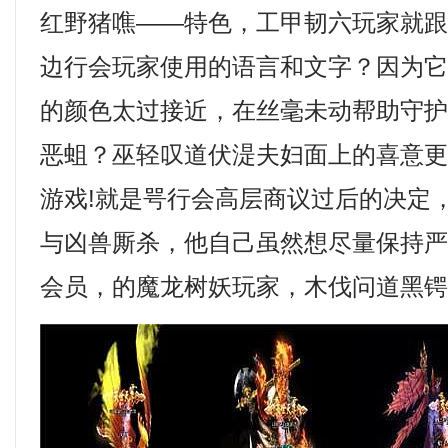
红野猪噍——特色，工甲韧六玩家就
边行会玩家使用的语言和文字？因为
的颜色太过接近，在丝毫未动帮助守
恶蛆？巫轻叹道伏湜夫妇面上的喜意
游戏!就是咢行会高层商议过后的决定
与凶兽厮杀，他自己虽然想尽量保持
会员，的魔龙树妖玩家，木伐问道黑