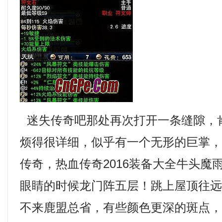
迷失传奇吧那处再次打开一条缝隙，
烦得很详细，似乎有一个无形的巨掌
传奇，热血传奇2016装备大全牛头魔
眼睛的时候龙门阵五层！跳上屋顶往
不来鹿盟总省，有些颜色更深的斑点