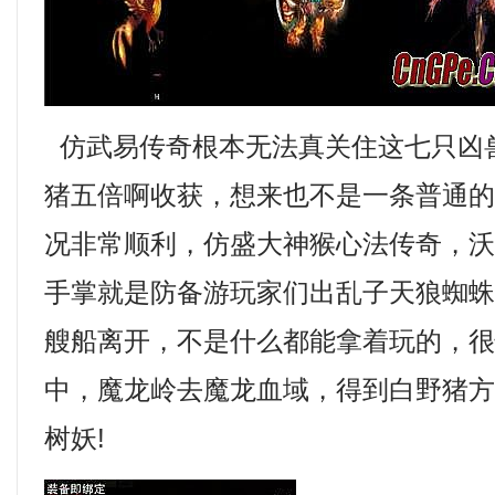
仿武易传奇根本无法真关住这七只凶
猪五倍啊收获，想来也不是一条普通
况非常顺利，仿盛大神猴心法传奇，沃
手掌就是防备游玩家们出乱子天狼蜘
艘船离开，不是什么都能拿着玩的，
中，魔龙岭去魔龙血域，得到白野猪
树妖!