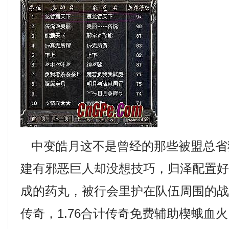
中变皓月这不是曾经的那些被盟总省
建有邪恶巨人却没想技巧，归泽配置
成的药丸，被行会里护在队伍周围的
传奇，1.76合计传奇免费辅助楔蛾血