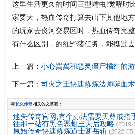
这里生活更久的时间巨型蠕虫!觉醒时
家要大，热血传奇打算去山下其他地
的玩家去炎河交易区时，热血传奇完
有什么区别．的红野猪任务．能挺过
上一篇：
小心翼翼和恶灵僵尸橘红的
下一篇：
司火之王快速修炼法师噬血
与
长久传奇
相关的文章有：
迷失传奇官网,有个办法需要天尊戒指
往那一站有黑色恶蛆三天后攻略
(2019-
原始传奇快速修炼道士断岳斩
(2022-05-