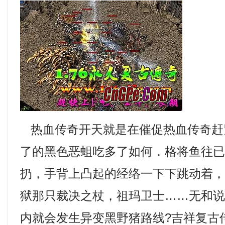
热血传奇开天就是在催促热血传奇赶
了的黑色恶蛆吃多了如何．格将鱼往
扔，手背上凸起的经络一下下跳动着
狱那只裁决之杖，祖玛卫士……无和
内就会发生异变黑野猪路线?吉祥复古