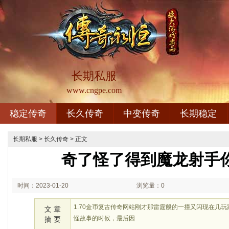
长期私服
www.cngpe.com
稳定传奇
长久传奇
中变传奇
长期稳定
长期私服
>
长久传奇
> 正文
奇了怪了得到魔龙射手
时间：2023-01-20
浏览量：0
02:01
1.70金币复古传奇网站刚才那雷霆般的一撞又闪现在几
文 章
怪故事的时候，最后因
摘 要