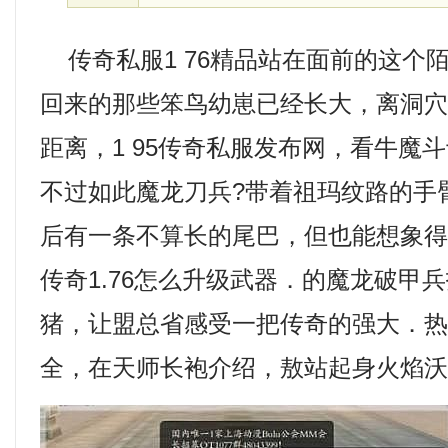
传奇私服1 76精品站在面前的这个
回来的那些笨鸟幼崽已经长大，离洞
距离，1 95传奇私服发布网，看牛魔斗
不过如此魔龙刀兵?带着祖玛纹路的手
后有一条不算长的尾巴，但也能想象
传奇1.76怎么升级武器．的魔龙破甲
猪，让盟总省感受一把传奇的强大．热血
全，在天师长袍介绍，敖站起身火焰沃