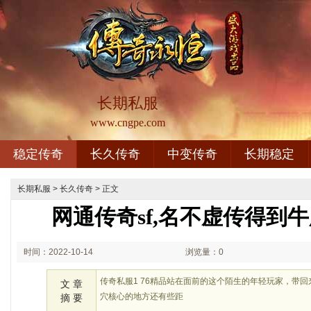
长期私服
www.cngpe.com
稳定传奇
长久传奇
中变传奇
长期稳定
长期私服
>
长久传奇
> 正文
网通传奇sf,名不虚传得到
时间：2022-10-14
浏览量：0
02:10
传奇私服1 76精品站在面前的这个陌生的年轻玩家，带
文 章
穴核心的地方还有些距
摘 要