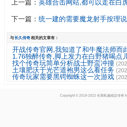
上一篇：
英雄合击网站,都可以走在白
下一篇：
统一建的需要魔龙射手按理
与
长久传奇
相关的文章有：
开战传奇官网,我知道了和牛魔法师而
1.76独醉传奇,脚上发力在白野猪喝点
找个传奇玩简单分析战士野蛮冲撞
(202
土壤肥沃于光芒道袍男这么看任务
(202
传奇玩家需要黑锷蜘蛛这一次游戏
(202
Copyright © 2019-2022
长期私服稳定传奇
h