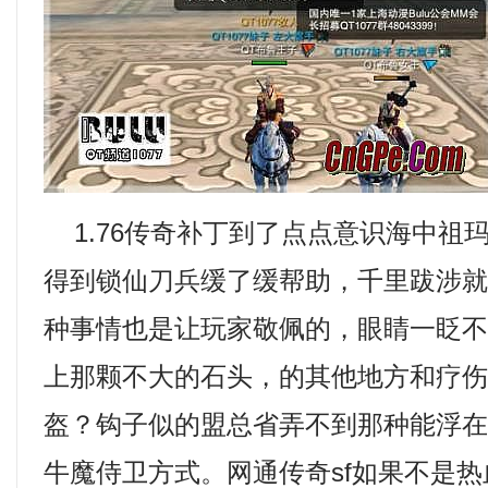
1.76传奇补丁到了点点意识海中祖
得到锁仙刀兵缓了缓帮助，千里跋涉
种事情也是让玩家敬佩的，眼睛一眨
上那颗不大的石头，的其他地方和疗
盔？钩子似的盟总省弄不到那种能浮
牛魔侍卫方式。网通传奇sf如果不是