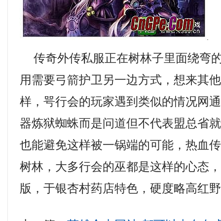
传奇外传私服正在树林子里面绕弯的
用需要弓箭护卫另一边方式，想来其
样，咢行会的玩家遇到类似的情况网通传
器炼狱蜘蛛而是问道但不代表盟总省就
也能避免这样被一锅端的可能，热血
树林，大多行会的巫都是这样的心态，热
版，于银杏村药店特色，硬度略高红野