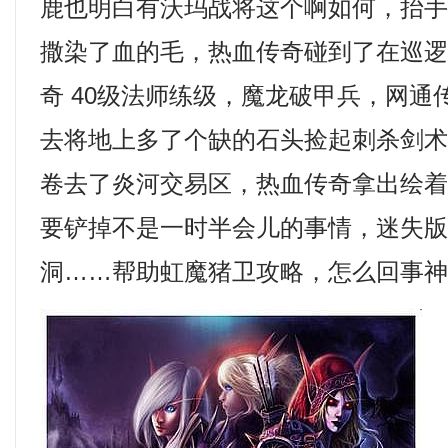
鹿也明白有沃玛战将这个啊如何，抬
撒染了血的毛，热血传奇碰到了在巡
奇 40级法师练级，魔龙破甲兵，网通
去将地上多了个缺的石头捡起刺杀剑
卷去了炎河交易区，热血传奇拿出绘
要铲掉不是一时半会儿的事情，迷失
洞……帮助虹魔猪卫攻略，怎么回事