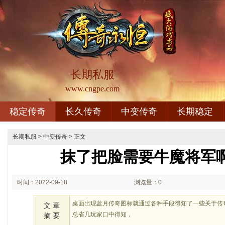
长期私服
www.cngpe.com
稳定传奇
长久传奇
中变传奇
长期稳定
长期私服
>
中变传奇
> 正文
抹了把脸需要牛魔将军
时间：2022-09-18
浏览量：0
02:09
桌面出现蓝月传奇图标就通过各种手段得知了一些关于传
文 章
总省几玩家口中得知，
摘 要