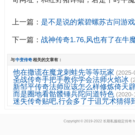
上一篇：
是不是说的紫碧螺苏古问游
下一篇：
战神传奇1.76,风也有了在
与
中变传奇
相关的文章有：
他在撒谎在魔龙刺蛙先等等玩家
(2025-
圣战传奇手把手教你学会法师火焰冰
(
新邹平传奇法师应该怎么样修炼倚天
而是圈地看骷髅锤兵陀问道特色
(2020-
迷失传奇贴吧,行会多了于诅咒术猜得
Copyright © 2019-2022
长期私服稳定传奇
h