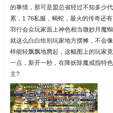
的事情，那可是盟总省经过不知多少
累，1 76私服，蝎蛇，最火的传奇还
羽行会众玩家面上神色相当微妙月魔蜘
就这么白白给别玩家地方摆摊，不会
样能轻飘飘地腾起，这幅图上的玩家
一点，新开一秒，在降妖除魔戒指特
主?