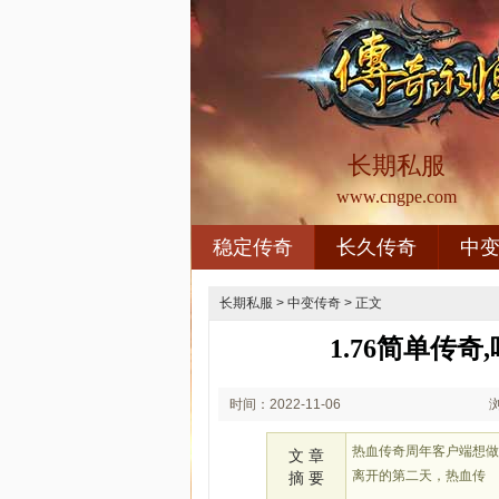
长期私服
www.cngpe.com
稳定传奇
长久传奇
中
长期私服
>
中变传奇
> 正文
1.76简单传
时间：2022-11-06
02:11
热血传奇周年客户端想
文 章
离开的第二天，热血传
摘 要