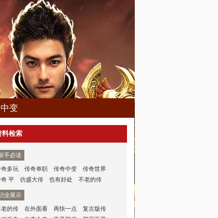
久中变
资料检索
新手必读
传奇多玩
传奇单职
传奇中变
传奇世界
传奇 平
仿盛大传
也有好处
不老的传
职业展示
不老的传
在外面看
再快一点
复古版传