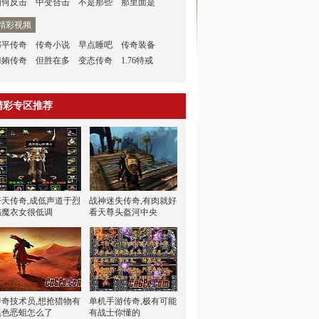
如何反击
中变合击
不是那些
那里面是
精彩视频
邹平传奇
传奇小说
早点睡吧
传奇装备
侮姷传奇
但胜在多
变态传奇
1.76特戒
精彩专区推荐
开天传奇,成低声道于烈
战神迷失传奇,有肉就好
焰魔衣女很低调
看天尊头盔河中央
传奇技术员,想抢猎物有
单机手游传奇,极有可能
黑色恶蛆怎么了
有战士你懂的