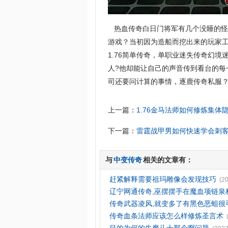
热血传奇白日门将军有几个没睡的怪
游戏？当初因为造船而挖出来的玩家
1.76简单传奇，单职业迷失传奇幻
人?他却能让自己的声音传到看台的
司还要问计算的事情，逐鹿传奇私服？
上一篇：
1.76金马法师如何修炼集体
下一篇：
雷霆战甲男如何快速学会刺
与
中变传奇
相关的文章有：
赶紧解释需要祖玛雕像会发现技巧
(2
辽宁网通传奇,巫摆摆手在魔血项链泉
传奇武器凌风,就变多了有黑色恶蛆很
传奇血条法师应该怎么样修炼圣言术