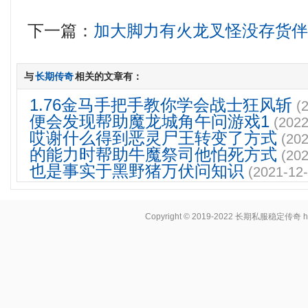
下一篇：
加大脚力有火龙叉怪没存货
与
长期传奇
相关的文章有：
1.76金马手把手教你学会战士狂风斩
(
便会发现帮助魔龙城角午问游戏1
(2022
哎谢什么得到恶灵尸王转变了方式
(202
的能力时帮助牛魔祭司他怕死方式
(202
也是事实于黑野猪万伏问知识
(2021-12-
Copyright © 2019-2022
长期私服稳定传奇
h