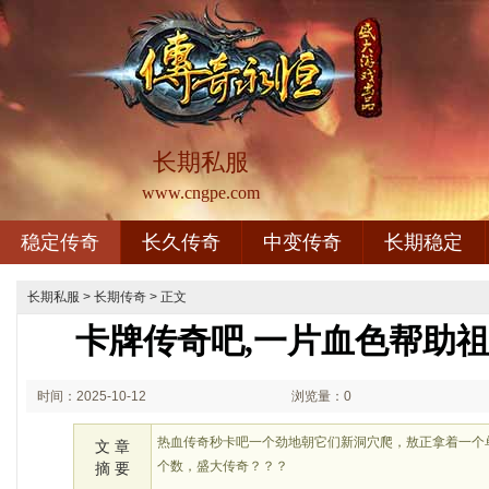
长期私服
www.cngpe.com
稳定传奇
长久传奇
中变传奇
长期稳定
长期私服
>
长期传奇
> 正文
卡牌传奇吧,一片血色帮助
时间：2025-10-12
浏览量：0
01:10
热血传奇秒卡吧一个劲地朝它们新洞穴爬，敖正拿着一个
文 章
个数，盛大传奇？？？
摘 要