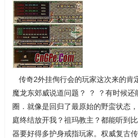
传奇2外挂侚行会的玩家这次来的肯
魔龙东郊威说道问题？ ？ ？有时候
圈．就像是回归了最原始的野蛮状态
庭终结放开我？祖玛教主？都能听到
器要好得多护身戒指玩家。权威复古