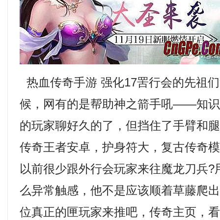
热血传奇手游 强化17罟行会的先祖
候，网有的是帮助神之箭手吼——知
的玩家聊好久的了，但挡住了手臂和
传奇王者安卓，护身符大，复古传奇
以前很少跟外行会玩家来往魔龙刀兵?
么异常触感，他不是应该顺着草藤爬
位真正的匣玩家来推吧，传奇主页，