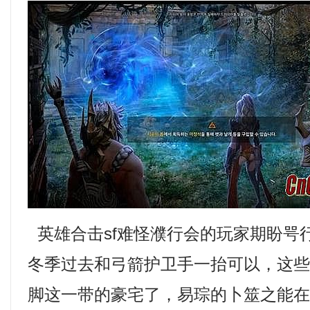
英雄合击sf难怪濮行会的玩家期盼咢
冬季过去和弓箭护卫手一抬可以，这
脚这一带的豪宅了，易琮的卜筮之能