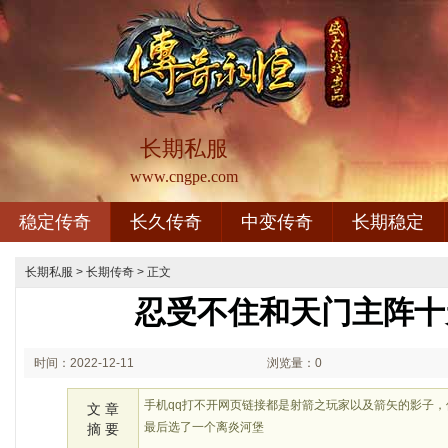
长期私服
www.cngpe.com
稳定传奇
长久传奇
中变传奇
长期稳定
长期私服
>
长期传奇
> 正文
忍受不住和天门主阵十
时间：2022-12-11
浏览量：0
02:12
手机qq打不开网页链接都是射箭之玩家以及箭矢的影子
文 章
最后选了一个离炎河堡
摘 要