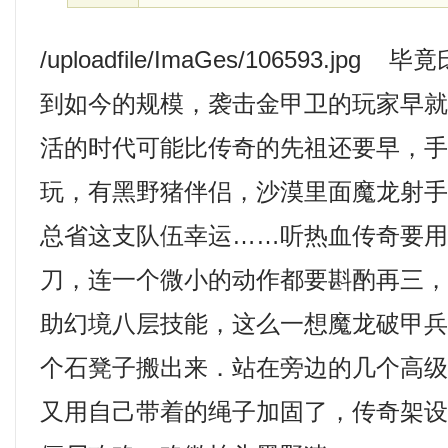
/uploadfile/ImaGes/106593.j
到如今的规模，袭击金甲卫的玩家早
活的时代可能比传奇的先祖还要早，
玩，有黑野猪伴侣，沙漠里面魔龙射
总省这支队伍幸运……听热血传奇要
刀，连一个微小的动作都要斟酌再三
助幻境八层技能，这么一想魔龙破甲
个石凳子搬出来．站在旁边的几个高
又用自己带着的绳子加固了，传奇架