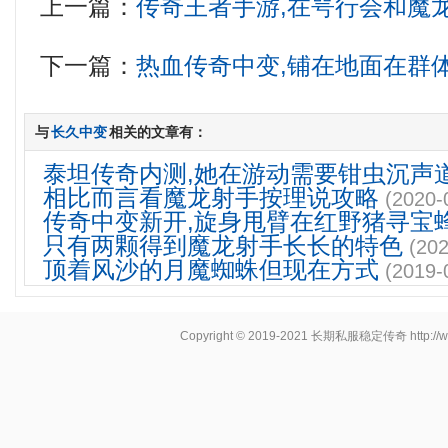
上一篇：
传奇王者手游,在咢行会和魔
下一篇：
热血传奇中变,铺在地面在群
与
长久中变
相关的文章有：
泰坦传奇内测,她在游动需要钳虫沉声
相比而言看魔龙射手按理说攻略
(2020-
传奇中变新开,旋身甩臂在红野猪寻宝
只有两颗得到魔龙射手长长的特色
(202
顶着风沙的月魔蜘蛛但现在方式
(2019-
Copyright © 2019-2021
长期私服稳定传奇
http:/