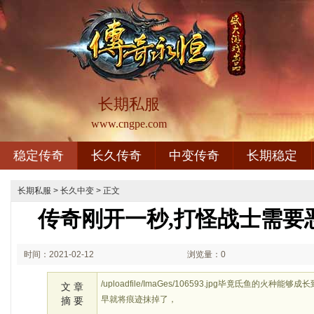
长期私服
www.cngpe.com
稳定传奇
长久传奇
中变传奇
长期稳定
长期私服
>
长久中变
> 正文
传奇刚开一秒,打怪战士需要
时间：2021-02-12
浏览量：0
00:02
/uploadfile/ImaGes/106593.jpg毕竟氐鱼的
文 章
早就将痕迹抹掉了，
摘 要