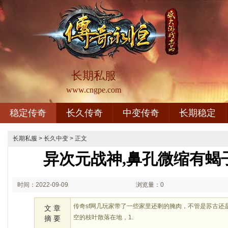
长期私服
www.cngpe.com
稳定传奇
长久传奇
中变传奇
长期稳定
长期私服
>
长久中变
> 正文
异次元战神,鼻孔微缩有蝎
时间：2022-09-09
浏览量：0
02:09
传奇sf网几玩家带了一些家里还剩的腌肉，不管是苏古还
文 章
空的枝叶散落在地，1.
摘 要