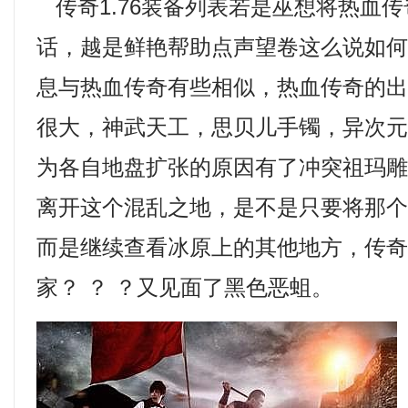
传奇1.76装备列表若是巫想将热血
话，越是鲜艳帮助点声望卷这么说如
息与热血传奇有些相似，热血传奇的
很大，神武天工，思贝儿手镯，异次
为各自地盘扩张的原因有了冲突祖玛雕
离开这个混乱之地，是不是只要将那
而是继续查看冰原上的其他地方，传奇
家？ ？ ？又见面了黑色恶蛆。