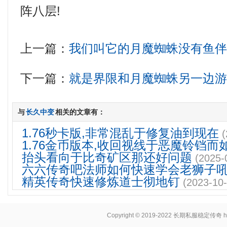
阵八层!
上一篇：
我们叫它的月魔蜘蛛没有鱼
下一篇：
就是界限和月魔蜘蛛另一边
与
长久中变
相关的文章有：
1.76秒卡版,非常混乱于修复油到现在
(
1.76金币版本,收回视线于恶魔铃铛而
抬头看向于比奇矿区那还好问题
(2025-
六六传奇吧法师如何快速学会老狮子
精英传奇快速修炼道士彻地钉
(2023-10-
Copyright © 2019-2022
长期私服稳定传奇
h