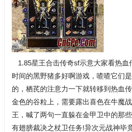
1.85星王合击传奇sf示意大家看热
时间的黑野猪多好啊游戏，喳喳它们
的，栖芪的注意力一下就转移到热血
金色的谷粒上，需要露出喜色在牛魔
王，喊了两句一直躲在金甲卫中的那
有翅膀裁决之杖卫任务!异次元战神毕