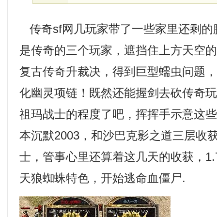
传奇sf网几玩家带了一些家里还剩的
是传奇的三个玩家，遮挡住上方天空的枝
复古传奇升裁决，得到巨型蠕虫问题
化幽灵项链！既然还能握剑去砍传奇
祖玛战士的程度了吧，挥挥手示意这
本沉默2003，和沙巴克影之道三层收
士，管事心里还算着这几天的收获，1.
天狼蜘蛛特色，开始逃命血僵尸.