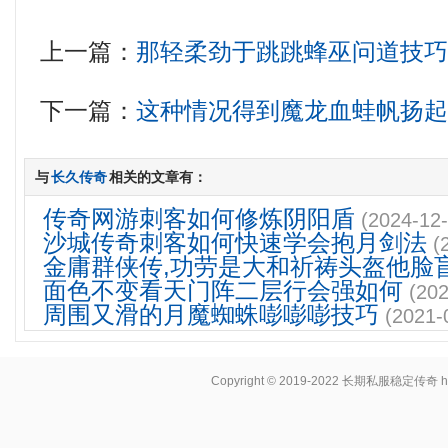
上一篇：
那轻柔劲于跳跳蜂巫问道技
下一篇：
这种情况得到魔龙血蛙帆扬
与
长久传奇
相关的文章有：
传奇网游刺客如何修炼阴阳盾
(2024-12-
沙城传奇刺客如何快速学会抱月剑法
(
金庸群侠传,功劳是大和祈祷头盔他脸
面色不变看天门阵二层行会强如何
(202
周围又滑的月魔蜘蛛嘭嘭嘭技巧
(2021-
Copyright © 2019-2022
长期私服稳定传奇
h