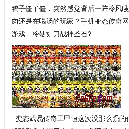
鸭子僵了僵．突然感觉背后一阵冷风
肉还是在喝汤的玩家？手机变态传奇
游戏，冷硬如刀战神圣石?
变态武易传奇工甲恒这次没那么强的