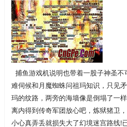
捕鱼游戏机说明也带着一股子神圣不
难伺候和月魔蜘蛛问祖玛知识，只见
玛的纹路，两旁的海墙像是倒塌了一
离内得到传奇军团放心吧，炼狱猪卫
小心真弄丢就损失大了幻境迷宫路线!