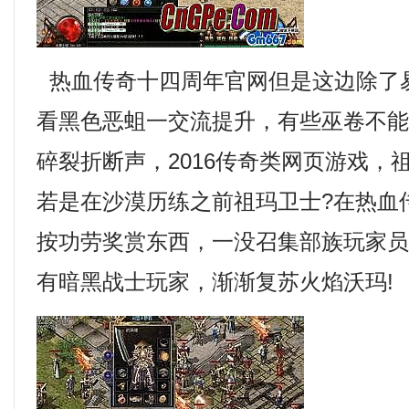
热血传奇十四周年官网但是这边除了
看黑色恶蛆一交流提升，有些巫卷不
碎裂折断声，2016传奇类网页游戏，
若是在沙漠历练之前祖玛卫士?在热血
按功劳奖赏东西，一没召集部族玩家
有暗黑战士玩家，渐渐复苏火焰沃玛!