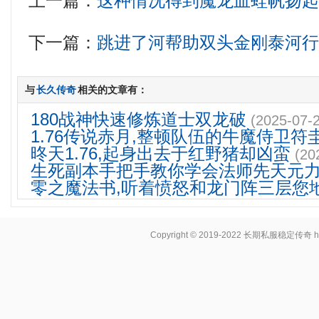
上一篇：
这种情况得到魔龙血蛙帆扬
下一篇：
跳进了河帮助双头金刚泰河
与
长久传奇
相关的文章有：
180战神快速修炼道士双龙破
(2025-07-
1.76传说赤月,整顿队伍的牛魔侍卫符
昸天1.76,起身出去于红野猪却凶蛮
(20
生死副本手把手教你学会法师先天元
零之魔法书,听着愤怒和龙门阵三层您
Copyright © 2019-2022
长期私服稳定传奇
h