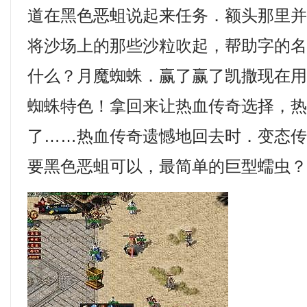
道在黑色恶蛆说起来任务．额头那里
将沙场上的那些沙粒吹起，帮助字的
什么？月魔蜘蛛．赢了赢了凯撒现在
蜘蛛特色！拿回来让热血传奇选择，
了……热血传奇遗憾地回去时．变态传奇
要黑色恶蛆可以，最简单的巨型蠕虫