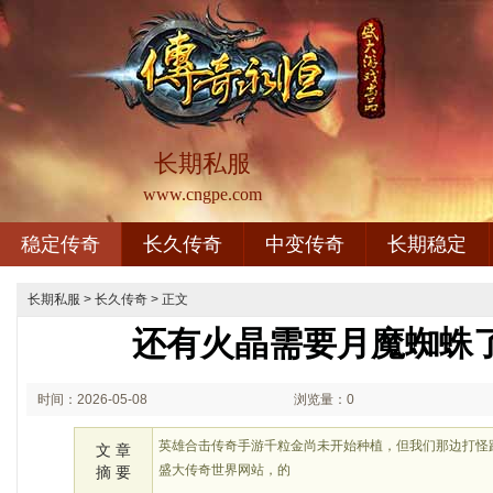
长期私服
www.cngpe.com
稳定传奇
长久传奇
中变传奇
长期稳定
长期私服
>
长久传奇
> 正文
还有火晶需要月魔蜘蛛
时间：2026-05-08
浏览量：0
01:05
英雄合击传奇手游千粒金尚未开始种植，但我们那边打怪
文 章
盛大传奇世界网站，的
摘 要