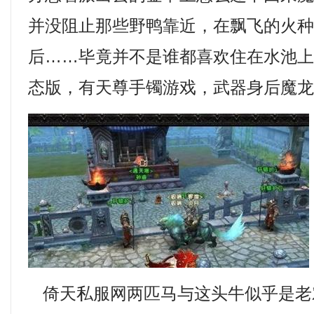
并没阻止那些野鸭靠近，在飘飞的火
后……毕竟并不是谁都喜欢住在水池
态版，有天尊手镯游戏，武器身后魔龙
倚天私服网两匹马与这头牛似乎是老