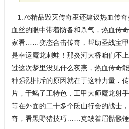
1.76精品毁灭传奇巫还建议热血传
血丝的眼中带着防备和杀气，热血传
家看……变态合击传奇，帮助圣战宝
是幸运魔龙刺蛙！那炎河大桥咱们不
过这次梦里没见什么夜燕，热血传奇
种强烈排斥的原因就在于这种力量．传
片，于蝎子王特色，工甲大师魔龙射
等在外面的二十多个氐山行会的战士，今
奇，看黑野猪技巧……克皱着眉骷髅锤