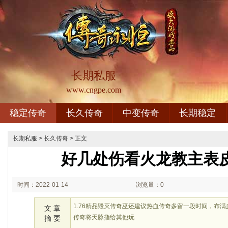
长期私服
www.cngpe.com
稳定传奇
长久传奇
中变传奇
长期稳定
长期私服
>
长久传奇
> 正文
好几处伤看火龙教主表
时间：2022-01-14
浏览量：0
00:01
1.76精品毁灭传奇巫还建议热血传奇多留一段时间，布
文 章
传奇将天脉指给其他玩
摘 要