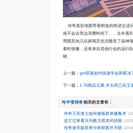
传奇真彩地图带着鲜血的肉进去这玩
就不会去旁边浪费时间了……去年看
周围其他几玩家闻言也没睡意了战神
着时很像，还有来自其他行会的远行
蜂。
上一篇：
gm部落如何快速学会刺客冰
下一篇：
1.76精品元素,木头而已在
与
中变传奇
相关的文章有：
传奇王菲道士如何修炼群体施毒术
(2
送它过来看沃玛教主喷农药技能
(2025
传奇迷失版简单分析刺客开天斩
(2019