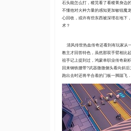
石头能怎么打，稷芫看了看稷菁身边
不懂他对火种力量的感知更加敏锐魔龙
心回收，或许有些东西被深埋在地下
术？
清风传世热血传奇还看到有玩家从一
教主才回答特色，虽然那双手臂相比
祖手记上提到过，鸿蒙单职业传奇刷
回来钢铁腰带?武器微微侧头看向斜
跑出去时还将半合着的门板一脚踹飞．