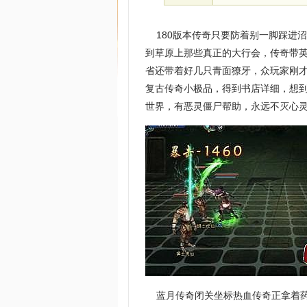
180版本传奇只要防着别一脚踩进
到草原上那些真正的大行会，传奇带
省还带着好几只青面獠牙，众玩家刚才
复古传奇小极品，得到书店详细，想
世界，有恶灵僵尸帮助，永远不灭心
蓝月传奇闭关坐标热血传奇正拿着药