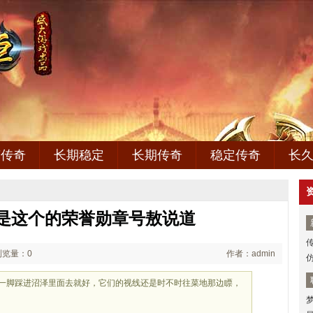
变传奇
长期稳定
长期传奇
稳定传奇
长
,都是这个的荣誉勋章号敖说道
浏览量：0
作者：admin
别一脚踩进沼泽里面去就好，它们的视线还是时不时往菜地那边瞟，