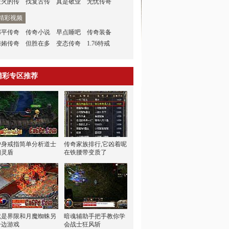
最火的传
找复古传
真是敬业
无忧传奇
精彩视频
邹平传奇
传奇小说
早点睡吧
传奇装备
侮姷传奇
但胜在多
变态传奇
1.76特戒
精彩专区推荐
护身戒指简单分析道士
传奇家族排行,它凶着呢
幽灵盾
在铁腰带变质了
就是界限和月魔蜘蛛另
暗魂辅助手把手教你学
一边游戏
会战士狂风斩