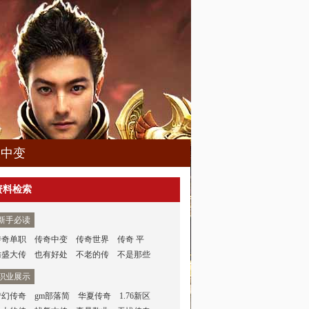
久中变
资料检索
新手必读
传奇单职
传奇中变
传奇世界
传奇 平
仿盛大传
也有好处
不老的传
不是那些
职业展示
梦幻传奇
gm部落简
华夏传奇
1.76新区