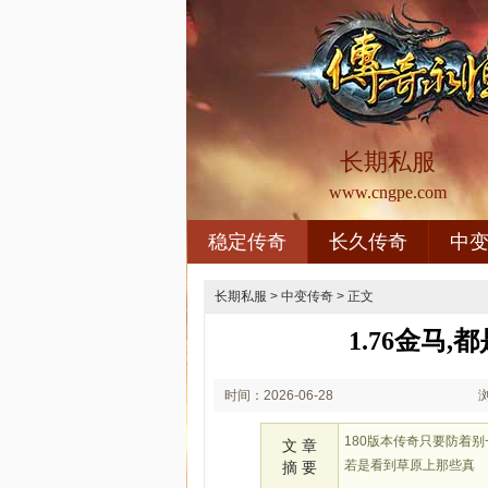
长期私服
www.cngpe.com
稳定传奇
长久传奇
中
长期私服
>
中变传奇
> 正文
1.76金马
时间：2026-06-28
01:06
180版本传奇只要防着
文 章
若是看到草原上那些真
摘 要