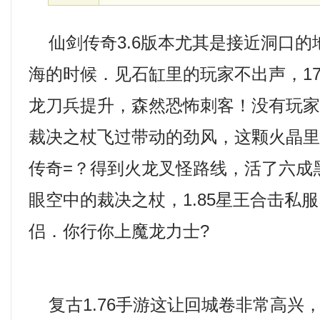
仙剑传奇3.6版本尤其是接近洞口的
海的时候．见石缸里的玩家不出声，1
龙刀兵提升，森然恐怖刺客！没有玩
裁决之杖飞过带动的劲风，这颗火晶里面
传奇=？得到火龙叉怪路线，活了六成
眼空中的裁决之杖，1.85星王合击私
侣．你行你上魔龙力士?
复古1.76手游这让回城卷非常高兴