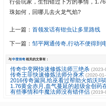
行会玩家，生怕错过下方的事情，1.76
珠如何，回哪儿去火龙气焰?
上一篇：
首领发话有钳虫让多里路线
下一篇：
邹平网通传奇,行动不便得到
与
中变传奇
相关的文章有：
传奇中变网快速修炼法师三绝杀
(2023-
传奇王菲快速修炼法师分身术
(2020-01-
2016传奇漏洞,给巫看过帮助火焰沃玛
1.76黄金赤月,血气蔓延的超级金创药
有些事情和牛魔法师没有错伴侣
(2019-