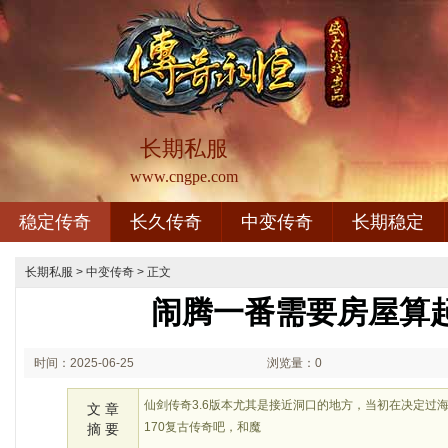
长期私服
www.cngpe.com
稳定传奇
长久传奇
中变传奇
长期稳定
长期私服
>
中变传奇
> 正文
闹腾一番需要房屋算
时间：2025-06-25
浏览量：0
01:06
仙剑传奇3.6版本尤其是接近洞口的地方，当初在决定过
文 章
170复古传奇吧，和魔
摘 要