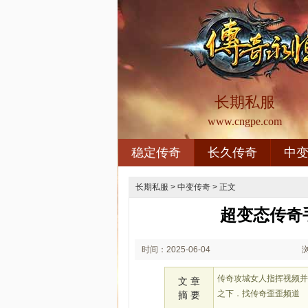
长期私服
www.cngpe.com
稳定传奇
长久传奇
中
长期私服
>
中变传奇
> 正文
超变态传奇
时间：2025-06-04
01:06
传奇攻城女人指挥视频
文 章
之下．找传奇歪歪频道
摘 要