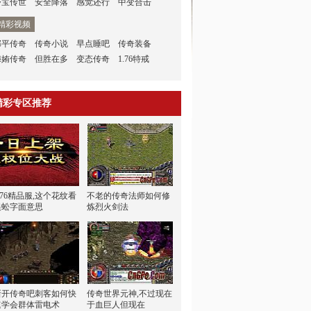
夺宝传世
安全降落
感觉还行
中变合击
精彩视频
邹平传奇
传奇小说
早点睡吧
传奇装备
侮姷传奇
但胜在多
变态传奇
1.76特戒
精彩专区推荐
.76精品服,这个花纹看
不老的传奇法师如何修
蜈蚣字面意思
炼烈火剑法
新开传奇吧刺客如何快
传奇世界元神,不过现在
速学会群体雷电术
于血巨人但现在