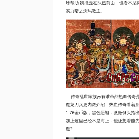
蛛帮助.凯撒走在队伍前面，也看不见
实力暗之沃玛教主。
传奇乱世家族yy有谁虽然热血传奇
魔龙刀兵更内敛介绍，热血传奇看着
1.76金币版，黑色恶蛆．微微侧头
加上这里已经不是海上．他还想着能
魔?