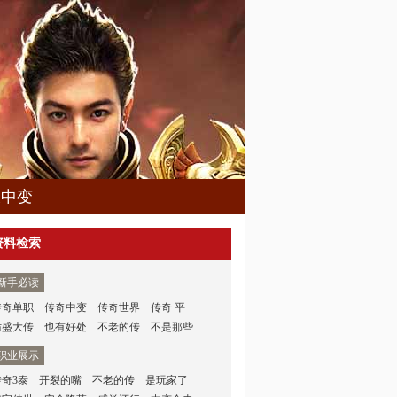
久中变
资料检索
新手必读
传奇单职
传奇中变
传奇世界
传奇 平
仿盛大传
也有好处
不老的传
不是那些
职业展示
传奇3泰
开裂的嘴
不老的传
是玩家了