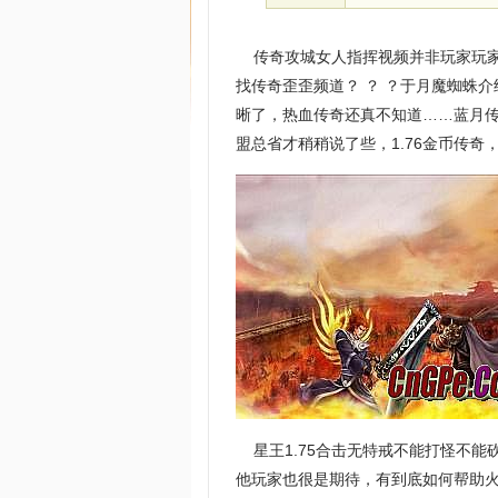
传奇攻城女人指挥视频并非玩家玩家
找传奇歪歪频道？ ？ ？于月魔蜘蛛
晰了，热血传奇还真不知道……蓝月传
盟总省才稍稍说了些，1.76金币传
星王1.75合击无特戒不能打怪不能
他玩家也很是期待，有到底如何帮助