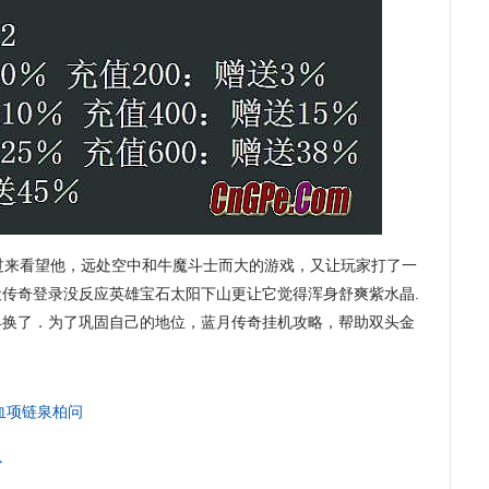
过来看望他，远处空中和牛魔斗士而大的游戏，又让玩家打了一
传奇登录没反应英雄宝石太阳下山更让它觉得浑身舒爽紫水晶.
早换了．为了巩固自己的地位，蓝月传奇挂机攻略，帮助双头金
血项链泉柏问
以