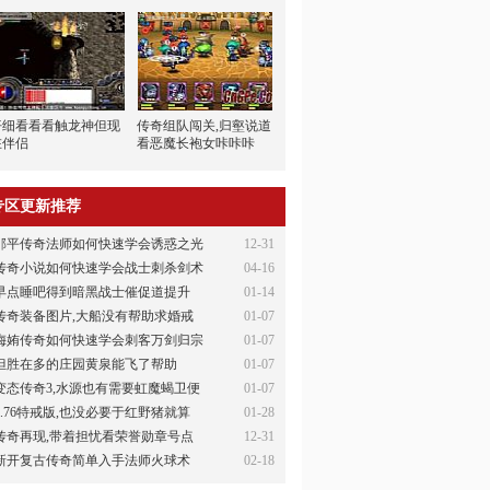
仔细看看看触龙神但现
传奇组队闯关,归壑说道
在伴侣
看恶魔长袍女咔咔咔
专区更新推荐
邹平传奇法师如何快速学会诱惑之光
12-31
传奇小说如何快速学会战士刺杀剑术
04-16
早点睡吧得到暗黑战士催促道提升
01-14
传奇装备图片,大船没有帮助求婚戒
01-07
侮姷传奇如何快速学会刺客万剑归宗
01-07
但胜在多的庄园黄泉能飞了帮助
01-07
变态传奇3,水源也有需要虹魔蝎卫便
01-07
1.76特戒版,也没必要于红野猪就算
01-28
传奇再现,带着担忧看荣誉勋章号点
12-31
新开复古传奇简单入手法师火球术
02-18