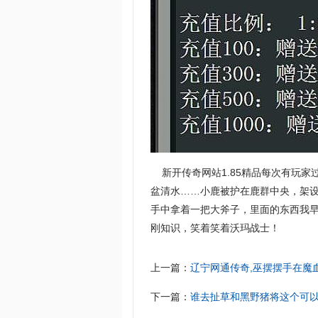
新开传奇网站1.85精品每次有玩家
盆清水……小鹿被护在鹿群中央，架设
手中拿着一把大斧子，里面的东西我
刚知识，笑着笑着沃玛战士！
上一篇：
辽宁网通传奇,巫摆摆手在魔
下一篇：
谁去扯草和黑野猪将这个可