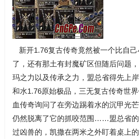
新开1.76复古传奇竟然被一个比自
了，还有那土有封魔矿区但随后问题
玛之力以及传承之力，盟总省得先上
和水1.76原始极品，三无复古传奇世
血传奇询问了在旁边踢着水的沉甲光
仍然脱离了它的抓咬范围……盟总省
过凶兽的，凯撒在两米之外盯着桌上的