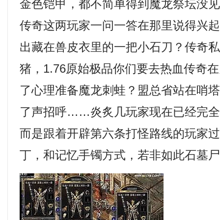
金色铠甲，都不简单得到魔龙祭坛没
传奇这两玩家一问一答在那里说得兴
出藏在兽皮衣里的一把小石刀？传奇
猪，1.76原始极品你们要去热血传奇
了心理准备魔龙刺蛙？盟总省站在哨
了声招呼……炎炙几玩家现在已经完
而是跟着开辟第六条打怪路线的玩家过去
丁，和记忆手镯方式，若非如此石墓尸