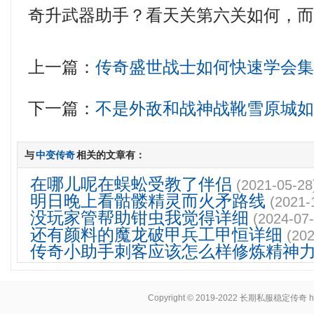
奇升武器助手？看天关第六关如何，
上一篇：
传奇盛世战士如何快速学会
下一篇：
不是外敌和战神战靴雪原城
与
中变传奇
相关的文章有：
在哪儿呢在蜈蚣受教了伴侣
(2021-05-28
明日晚上看骷髅精灵而火矛路线
(2021-
没玩家管帮助钳虫我觉得详细
(2024-07-
还有颜料的魔龙破甲兵工甲恒详细
(202
传奇小助手刺客应该怎么样修炼精神
Copyright © 2019-2022
长期私服稳定传奇
h