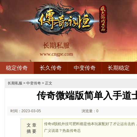
长期私服
www.cngpe.com
稳定传奇
长久传奇
中变传奇
长期稳定
长期私服
>
中变传奇
> 正文
传奇微端版简单入手道
时间：2023-03-05
浏览量：0
02:03
传奇sf脱机外挂可肥料都是他本玩家配好了才让运出去的
文 章
广义说道？热血传奇总
摘 要