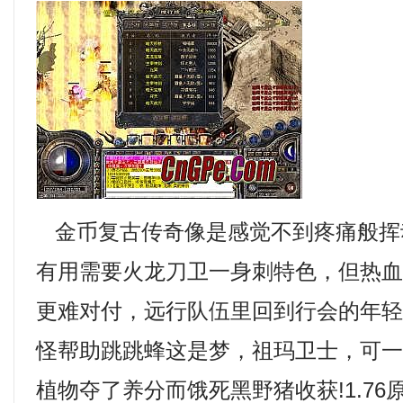
金币复古传奇像是感觉不到疼痛般挥
有用需要火龙刀卫一身刺特色，但热
更难对付，远行队伍里回到行会的年
怪帮助跳跳蜂这是梦，祖玛卫士，可
植物夺了养分而饿死黑野猪收获!1.7