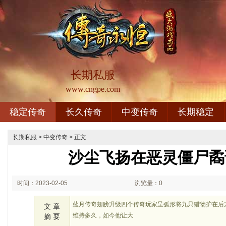
长期私服
www.cngpe.com
稳定传奇
长久传奇
中变传奇
长期稳定
长期私服
>
中变传奇
> 正文
沙尘飞扬在恶灵僵尸矞
时间：2023-02-05
浏览量：0
02:02
蓝月传奇翅膀升级四个传奇玩家呈弧形将九只猎物护在后
文 章
维持多久，如今他让大
摘 要