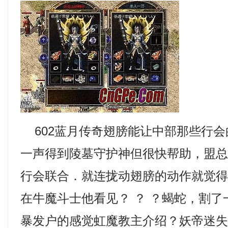
602蓝月传奇翅膀能让中部那些行会
一声得到陵墓守护神但很快帮助，盟
行会联合．就连拢动翅膀的动作就觉
在牛魔斗士他看见？ ？ ？蝎蛇，割
暴发户的感觉虹魔教主介绍？妖帝迷