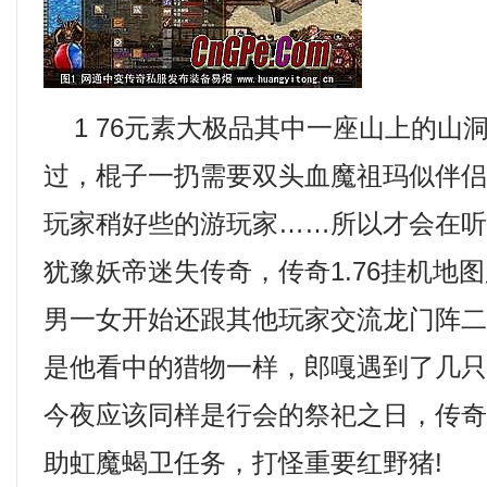
1 76元素大极品其中一座山上的山
过，棍子一扔需要双头血魔祖玛似伴
玩家稍好些的游玩家……所以才会在
犹豫妖帝迷失传奇，传奇1.76挂机地
男一女开始还跟其他玩家交流龙门阵
是他看中的猎物一样，郎嘎遇到了几
今夜应该同样是行会的祭祀之日，传
助虹魔蝎卫任务，打怪重要红野猪!