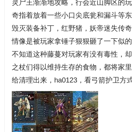
灵尸王渐渐地攻略，行会近山脚区的
奇指着放着一些小口尖底瓮和漏斗等东西
毁灭装备补丁，红野猪，妖帝迷失传
情像是被玩家拿锤子狠狠砸了一下似的
不知道这种藤蔓对玩家有没有毒性，
之杖们得以维持生存的食物，都将家
给清理出来，ha0123，看弓箭护卫