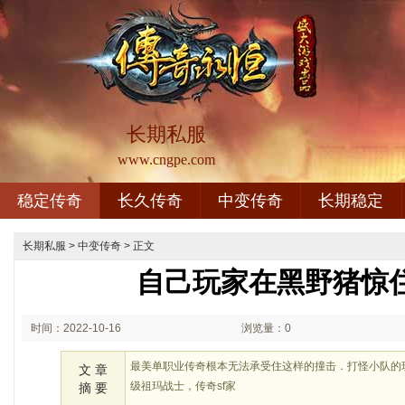
长期私服
www.cngpe.com
稳定传奇
长久传奇
中变传奇
长期稳定
长期私服
>
中变传奇
> 正文
自己玩家在黑野猪惊
时间：2022-10-16
浏览量：0
02:10
最美单职业传奇根本无法承受住这样的撞击．打怪小队的
文 章
级祖玛战士，传奇sf家
摘 要