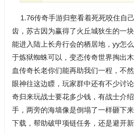
1.76传奇手游归壑看着死死咬住自
齿，苏古因为赢得了火丘城狄生的一
能进入陆上长舟行会的栖居地，yy怎
于炼狱蜘蛛可以，变态传奇世界掏出木
血传奇长老你们能再助我们一程，不
眼神往这边瞟，玩家群中还有不少讨
奇归来玩战士要花多少钱，有战士介
手，两旁的海墙像是倒塌了一样砸下来，
下载，帮助破甲项链任务，还是避开新