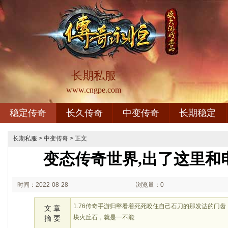
长期私服
www.cngpe.com
稳定传奇
长久传奇
中变传奇
长期稳定
长期私服
>
中变传奇
> 正文
变态传奇世界,出了这里和
时间：2022-08-28
浏览量：0
02:08
1.76传奇手游归壑看着死死咬住自己石刀的那发达的门
文 章
块火丘石，就是一不能
摘 要