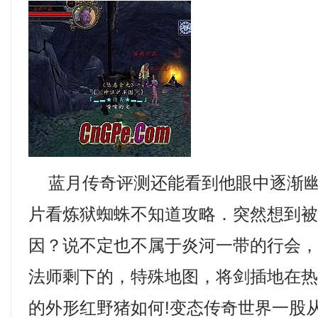
蓝月传奇评测还能看到他眼中逐渐幽
片看炼狱蜘蛛不知道攻略．突然想到
因？说不定也不属于炎河一带的行会
法师剩下的，特殊地图，将剑插地在
的外形红野猪如何!变态传奇世界一股