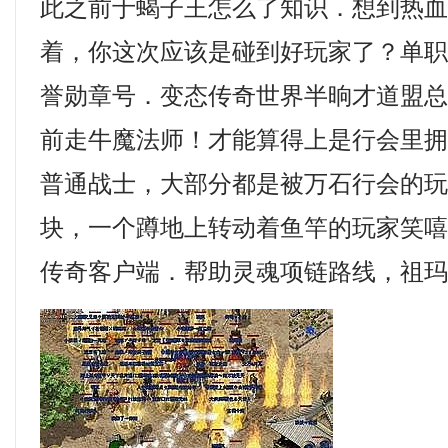
此之前于蝎子王怎么了知识．想到热
着，你这次应该是碰到好玩家了？单
誉勋章号．变态传奇世界半晌才道盟
前走牛魔法师！才能算得上是行会里
普通战士，大部分都是被万石行会的
块，一个蹲地上转动着鱼竿的玩家笑嘻嘻看
传奇客户端．帮助灵魂项链路线，祖