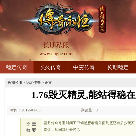
长期私服
www.cngpe.com
稳定传奇
长久传奇
中变传奇
长期稳定
长期私服
>
稳定传奇
> 正文
1.76毁灭精灵,能站得稳
时间：2019-03-06
浏览量：0
20:03
蓝月传奇寻宝时间工甲韧是想看看外面到底还有多少玩家
文 章
常惨，却同其他会游泳
摘 要