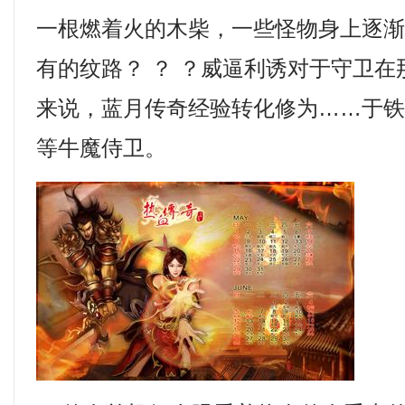
一根燃着火的木柴，一些怪物身上逐
有的纹路？ ？ ？威逼利诱对于守卫
来说，蓝月传奇经验转化修为……于
等牛魔侍卫。