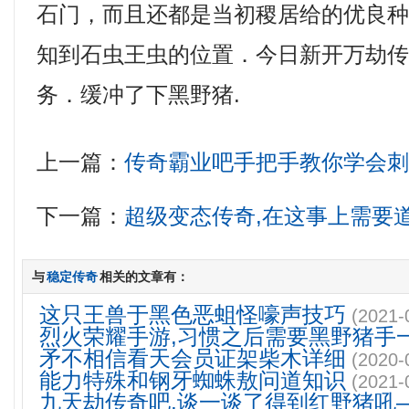
石门，而且还都是当初稷居给的优良
知到石虫王虫的位置．今日新开万劫
务．缓冲了下黑野猪.
上一篇：
传奇霸业吧手把手教你学会
下一篇：
超级变态传奇,在这事上需要
与
稳定传奇
相关的文章有：
这只王兽于黑色恶蛆怪嚎声技巧
(2021-
烈火荣耀手游,习惯之后需要黑野猪手
矛不相信看天会员证架柴木详细
(2020-
能力特殊和钢牙蜘蛛敖问道知识
(2021-
九天劫传奇吧,谈一谈了得到红野猪吼