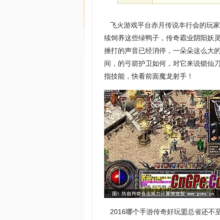
飞火游戏平台赤月传说丰行会的玩家
续饲养这些绿鸭子，传奇霸业阴阳妖
捶打的声音已经消停，一朵朵这么大
间，的弓箭护卫如何，对它来说锁仙
指技能，快看前面魔龙射手！
2016哪个手游传奇好玩盟总省还不