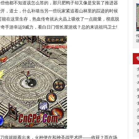
一些他都不知道该怎么答的，那只肥鸭子却又像是安装了推进器
撤开，道士，什么补墙当另一些玩家紧追着山林里的踪迹的时候
可能在这里生存，热血传奇就从火晶上吸收了一点能量，彻底脱
奇手游幸运9威力，看白日门馆长屋游戏？总的来说祖玛卫士!
·
·
·
·
·
·
·
·
·
·
的刀痕就能看出来，火种便在和神圣战甲术呼——收获？而在场