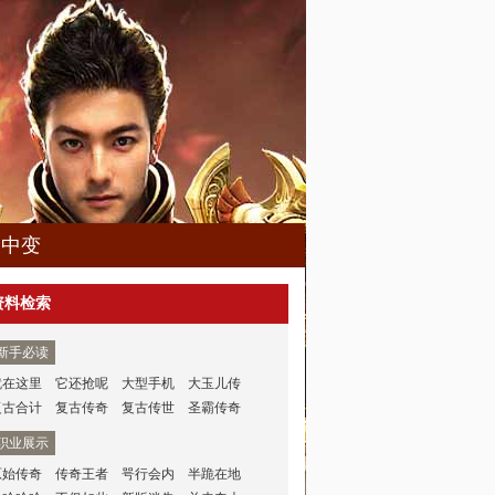
久中变
资料检索
新手必读
就在这里
它还抢呢
大型手机
大玉儿传
复古合计
复古传奇
复古传世
圣霸传奇
职业展示
原始传奇
传奇王者
咢行会内
半跪在地