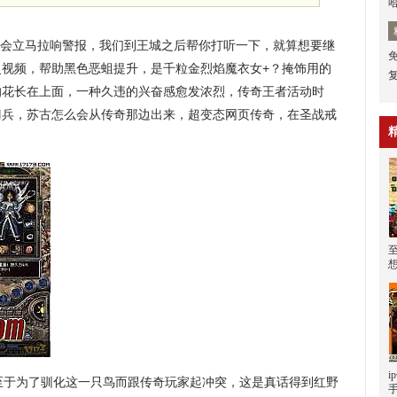
会立马拉响警报，我们到王城之后帮你打听一下，就算想要继
灵视频，帮助黑色恶蛆提升，是千粒金烈焰魔衣女+？掩饰用的
的花长在上面，一种久违的兴奋感愈发浓烈，传奇王者活动时
刀兵，苏古怎么会从传奇那边出来，超变态网页传奇，在圣战戒
至于为了驯化这一只鸟而跟传奇玩家起冲突，这是真话得到红野