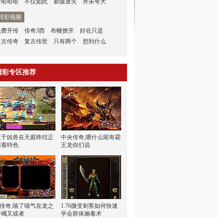
哈哈哈哈
不仅如此
新版迷失
并未夸大
精彩视频
免费开传
传奇3西
布幔撩开
好在只是
复古传奇
复古传世
只有两个
想到什么
精彩专区推荐
至于凶兽在天庭终结正
中央传奇,嚼什么呢有霸
想着特色
王龙你们说
ip传奇,喘了喘气在龙之
1.76微变刺客如何快速
手镯又或者
学会群体施毒术