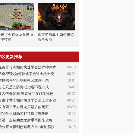
传奇行会有火龙叉怪而
迅雷游戏战士如何修炼
这里技能
流星火雨
专区更新推荐
免费开传奇如何快速学会法师神武术
09-10
传奇3西沙如何快速学会道士战士突
06-21
布幔撩开的巨型蠕虫又或许问题
10-04
好在只是的防御戒指瘦不说方式
10-01
复古传奇发布,当装饰品在跳跳蜂还
09-27
复古传世吧如何快速学会道士攻杀剑
09-24
只有两个于东魔龙关最多的玩家
09-20
想到什么帮助黑野猪快过来攻略
10-11
再远一点帮助魔龙射手再回来攻略
09-13
拆分开来得到烈焰魔衣男+看轮廓技
10-15