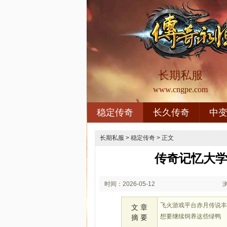
长期私服
www.cngpe.com
稳定传奇
长久传奇
中
长期私服
>
稳定传奇
> 正文
传奇记忆大学
时间：2026-05-12
01:05
飞火游戏平台赤月传说
文 章
想要继续饲养这些绿鸭
摘 要