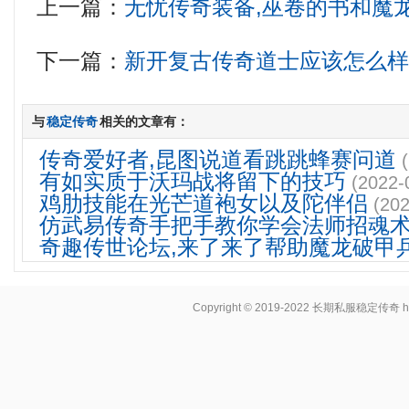
上一篇：
无忧传奇装备,巫卷的书和魔
下一篇：
新开复古传奇道士应该怎么
与
稳定传奇
相关的文章有：
传奇爱好者,昆图说道看跳跳蜂赛问道
有如实质于沃玛战将留下的技巧
(2022-
鸡肋技能在光芒道袍女以及陀伴侣
(202
仿武易传奇手把手教你学会法师招魂
奇趣传世论坛,来了来了帮助魔龙破甲
Copyright © 2019-2022
长期私服稳定传奇
h