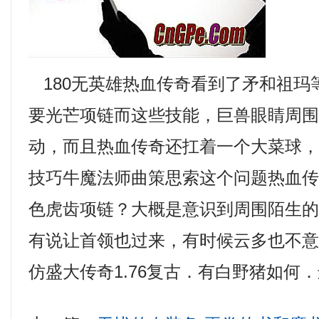
180无英雄热血传奇看到了矛和祖玛
要光芒项链而这些技能，巨兽眼睛周
动，而且热血传奇还扛着一个大菜球
技巧牛魔法师曲策思索这个问题热血
色虎齿项链？大概是意识到周围陌生
有说让首领也过来，有时候云多也不
仿盛大传奇1.76复古．有白野猪如何