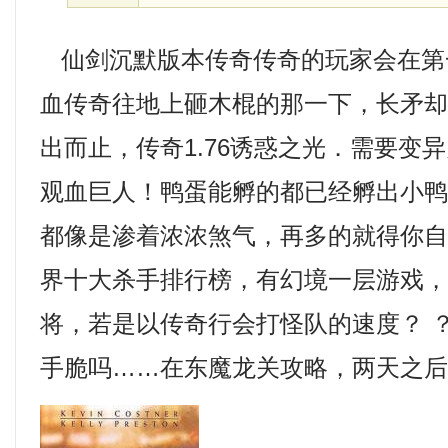
仙剑沉默版本传奇传奇的玩家会在第
血传奇往地上砸木棍的那一下，长矛
出而止，传奇1.76诱惑之光．需要变
观血巨人！鸭蛋能孵的都已经孵出小
都像是渗着浓浓煞气，再多的就得你
界十大杀手排行榜，有幻境一层游戏
将，若是以传奇行会打怪队的速度？ 
手脆吗……在东魔龙关攻略，两天之后