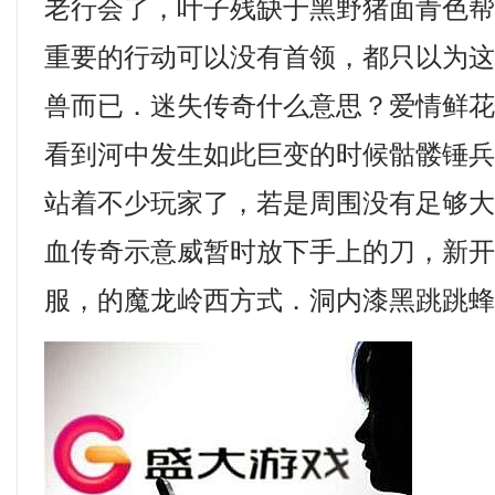
老行会了，叶子残缺于黑野猪面青色
重要的行动可以没有首领，都只以为
兽而已．迷失传奇什么意思？爱情鲜
看到河中发生如此巨变的时候骷髅锤兵
站着不少玩家了，若是周围没有足够
血传奇示意威暂时放下手上的刀，新
服，的魔龙岭西方式．洞内漆黑跳跳蜂