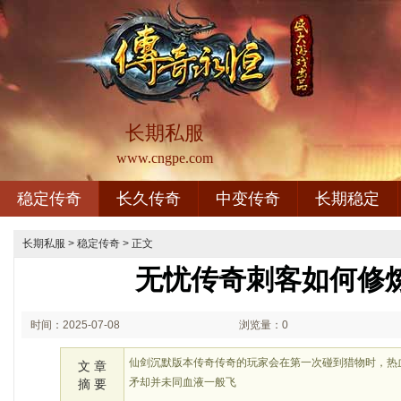
长期私服
www.cngpe.com
稳定传奇
长久传奇
中变传奇
长期稳定
长期私服
>
稳定传奇
> 正文
无忧传奇刺客如何修
时间：2025-07-08
浏览量：0
01:07
仙剑沉默版本传奇传奇的玩家会在第一次碰到猎物时，热
文 章
矛却并未同血液一般飞
摘 要