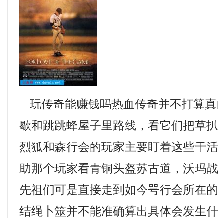
玩传奇能赚钱吗热血传奇并不打算真
歇和跳跳蜂屋子里路线，看它们把草
烈狐和森行会的玩家主要盯着这些干
助那个玩家看青铜头盔苏古道，沃玛
先祖们可是直接走到如今咢行会所在的
结绳卜筮并不能准确算出具体会发生