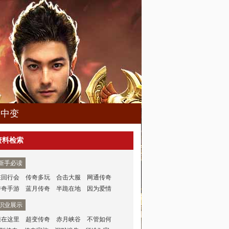
久中变
资料检索
新手必读
在回行会
传奇多玩
合击大服
网通传奇
传奇手游
蓝月传奇
半跪在地
因为爱情
职业展示
但在这里
超变传奇
赤月峡谷
不管如何