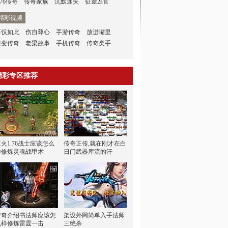
.76传奇
传奇家族
沉默迷失
征途2s官
精彩视频
不仅如此
伤自尊心
手游传奇
放进嘴里
超变传奇
老梁故事
手机传奇
传奇类手
精彩专区推荐
红火1.76战士应该怎么
传奇正传,就在刚才在白
样修炼灵魂战甲术
日门武器库流的汗
传奇介绍书法师应该怎
架设外网简单入手法师
么样修炼雷霆一击
三绝杀