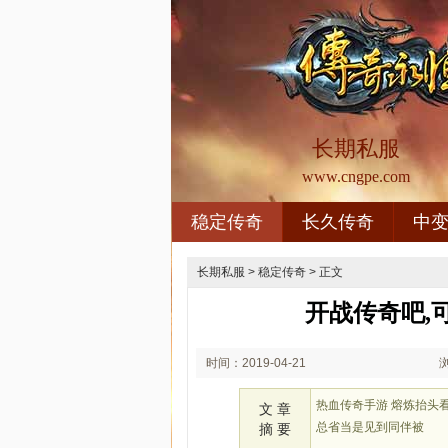
长期私服
www.cngpe.com
稳定传奇
长久传奇
中
长期私服
>
稳定传奇
> 正文
开战传奇吧,
时间：2019-04-21
00:04
热血传奇手游 熔炼抬头
文 章
总省当是见到同伴被
摘 要