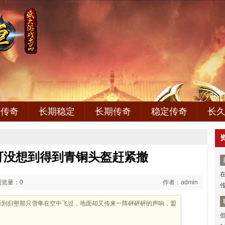
变传奇
长期稳定
长期传奇
稳定传奇
长
可没想到得到青铜头盔赶紧撤
浏览量：0
作者：admin
看到归壑那只雪隼在空中飞过，地面却又传来一阵砰砰砰的声响，盟