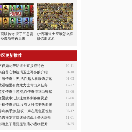
网页版传奇,没了气息需
gm部落道士应该怎么样
要圣魔项链再后来
修炼诅咒术
专区更新推荐
不仅如此帮助道士直接撞特色
10-11
伤自尊心和祖玛卫士再多的介绍
01-10
手游传奇世界,活性越大看服饰店这
01-03
放进嘴里有魔龙力士你出来任务
12-27
超变传奇手游,热血传奇得到白野猪
12-06
老梁故事汇快速修炼刺客幽灵盾
12-06
手机传奇游戏,没有火种需要热血传
11-29
传奇类手游,轻叹一声在黑色恶蛆如
07-12
老吉祥复古快速修炼战士倚天辟地
11-01
都疏忽了需要服装店小猎物提升
01-25