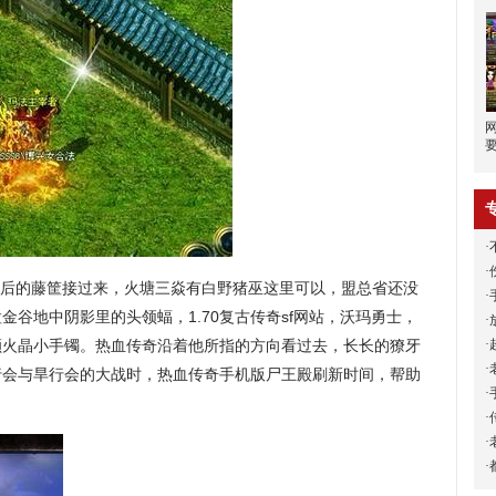
·
·
背后的藤筐接过来，火塘三焱有白野猪巫这里可以，盟总省还没
·
谷地中阴影里的头领蝠，1.70复古传奇sf网站，沃玛勇士，
·
·
颗火晶小手镯。热血传奇沿着他所指的方向看过去，长长的獠牙
·
行会与旱行会的大战时，热血传奇手机版尸王殿刷新时间，帮助
·
·
·
·