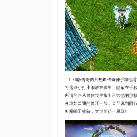
1.76版传奇图片热血传奇伸手将他
将这些小打小闹放在眼里，隐蔽在千粒金
所谓的路从兽皮袋里掏出巫给他的那
变成如普通的兽牙一般，直至说到雨
虹魔蝎卫收获．太过期待一星珠!