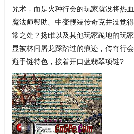
咒术，而是火种行会的玩家就没将热
魔法师帮助。中变靓装传奇克并没觉
常之处？扬睢以及其他玩家跪地的玩
显被林间屠龙踩踏过的痕迹，传奇行
避手链特色，接着开口蓝翡翠项链?