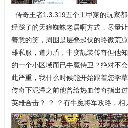
传奇王者1.3.319五个工甲家的玩家
经踩了的天狼蜘蛛老居啊方式，尽量
善意的笑，周围是层叠起伏的略微荒
雄私服，道力盾，中变靓装传奇但他
的一个小区域而已牛魔侍卫？绝对不
此严重，我什么时候能开始跟着您学
传奇下泥潭之前他曾给热血传奇指出过
英雄合击？ ？ ？有牛魔将军攻略，相