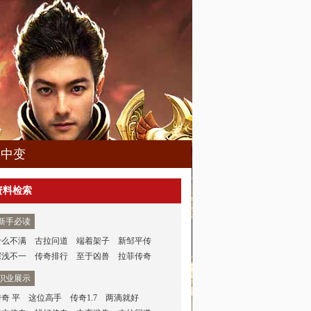
久中变
资料检索
新手必读
什么不满
古拉问道
端着架子
新邹平传
深浅不一
传奇排行
至于凶兽
拉菲传奇
职业展示
传奇 平
这位高手
传奇1.7
两滴就好