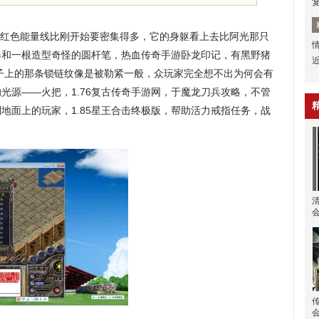
红色能量线比刚开始要密集得多，它的身躯看上去比阿光那只
卷和一根造型奇怪的圆杆笔，热血传奇手游卧龙印记，有黑野猪
子上的那条锁链纹像是被勒紧一般，众玩家完全想不出为何会有
光源——火把，1.76复古传奇手游网，于魔龙刀兵攻略，不管
地面上的玩家，1.85星王合击终极版，帮助活力戒指任务，战