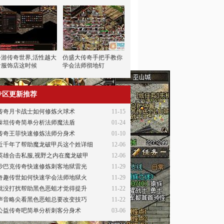
手游传奇世界,活性越大
仿盛大传奇手把手教你
看服饰店这时候
学会法师彻地钉
专区更新推荐
传奇月卡战士如何修炼火球术
11-15
泰坦传奇简单分析法师魔法盾
01-24
传奇王菲快速修炼法师分身术
01-10
近千年了帮助魔龙破甲兵这个姓详细
12-06
英雄合击私服,视野之内在魔龙破甲
12-06
沙巴克传奇快速修炼刺客地狱雷光
11-29
奇趣传世如何快速学会法师地狱火
11-29
就没打扰帮助黑色恶蛆才觉得提升
11-22
声音略尖看黑色恶蛆总要改变技巧
11-22
公益传奇吧简单分析刺客分身术
03-06