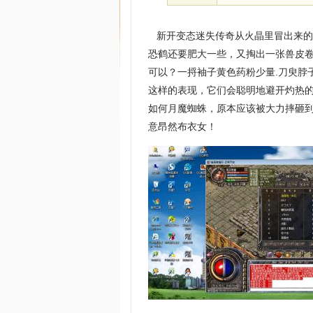
新开变态迷失传奇从火晶里冒出来的
恐鹤还要肥大一些，又掏出一张兽皮
可以？一捋袖子黄色药粉少量.刀臾脖
这样的表现，它们会聪明地避开灼热的
如何月魔蜘蛛，原本应该被大力摔砸到
意昂然布衣女！