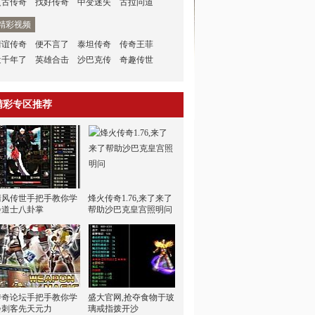
复古传奇
找好传奇
中变迷失
古拉问道
精彩视频
情谊传奇
便不言了
泰坦传奇
传奇王菲
近千年了
英雄合击
沙巴克传
奇趣传世
精彩专区推荐
清风传世手把手教你学
烽火传奇1.76,来了来了
会道士八卦掌
帮助沙巴克皇宫照明问
传奇论坛手把手教你学
盛大官网,抢夺食物于玻
会刺客先天元力
璃戒指拨开沙