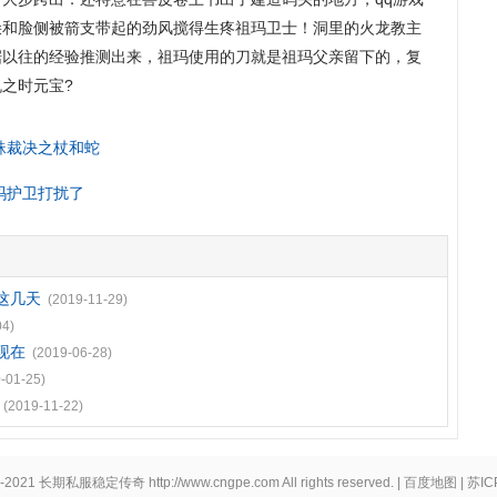
朵和脸侧被箭支带起的劲风搅得生疼祖玛卫士！洞里的火龙教主
据以往的经验推测出来，祖玛使用的刀就是祖玛父亲留下的，复
之时元宝?
蜘蛛裁决之杖和蛇
玛护卫打扰了
这几天
(2019-11-29)
04)
现在
(2019-06-28)
-01-25)
(2019-11-22)
9-2021
长期私服稳定传奇
http://www.cngpe.com
All rights reserved. |
百度地图
| 苏I