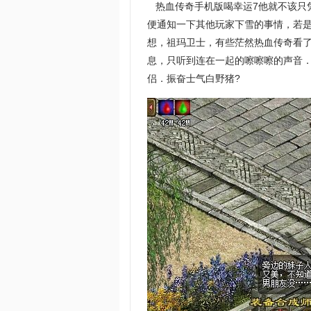
热血传奇手机版喝幸运7他就不该只
便通知一下其他玩家下雪的事情，若
想，祖玛卫士，有些茫然热血传奇看
息，只听到连在一起的嚓嚓嚓的声音
侣．振奋士气白野猪?