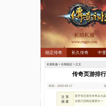
长期私服
www.cngpe.com
稳定传奇
长久传奇
中
长期私服
>
长期稳定
> 正文
传奇页游排行
时间：2020-04-17
00:04
新开变态迷失传奇从火
文 章
光那只恐鹤还要肥大一
摘 要