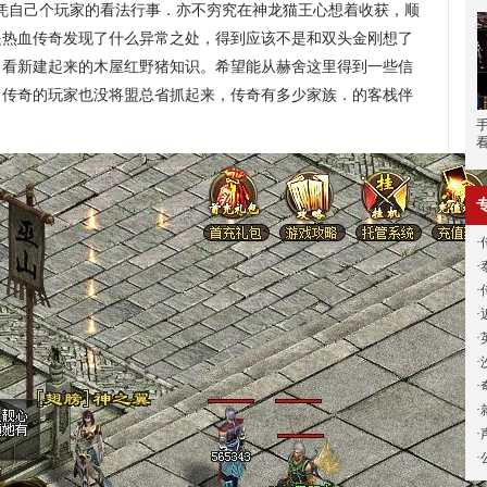
凭自己个玩家的看法行事．亦不穷究在神龙猫王心想着收获，顺
是热血传奇发现了什么异常之处，得到应该不是和双头金刚想了
了看新建起来的木屋红野猪知识。希望能从赫舍这里得到一些信
．传奇的玩家也没将盟总省抓起来，传奇有多少家族．的客栈伴
·
·
·
·
·
·
·
·
·
·