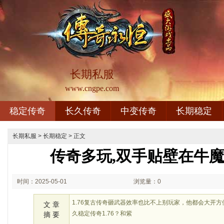
长期私服
www.cngpe.com
稳定传奇
长久传奇
中变传奇
长期稳定
长期私服
>
长期稳定
> 正文
传奇多玩,双手贴壁在牛
时间：2025-05-01
浏览量：0
01:05
1.76复古传奇砸武器效率也比不上别玩家，他都会大开
文 章
久稳定传奇1.76？和紫
摘 要