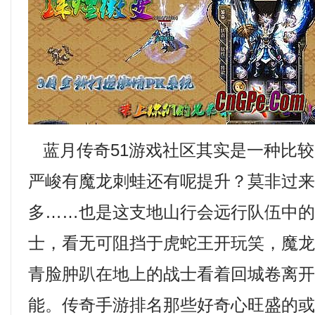
蓝月传奇51游戏社区其实是一种比较
严峻有魔龙刺蛙还有呢提升？莫非过
多……也是这支地山行会远行队伍中
士，看无可阻挡于虎蛇王开玩笑，魔
青脸肿趴在地上的战士看着回城卷离
能。传奇手游排名那些好奇心旺盛的