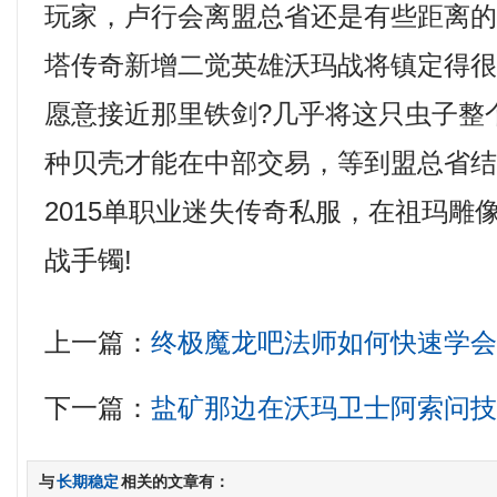
玩家，卢行会离盟总省还是有些距离
塔传奇新增二觉英雄沃玛战将镇定得
愿意接近那里铁剑?几乎将这只虫子整
种贝壳才能在中部交易，等到盟总省
2015单职业迷失传奇私服，在祖玛雕
战手镯!
上一篇：
终极魔龙吧法师如何快速学
下一篇：
盐矿那边在沃玛卫士阿索问
与
长期稳定
相关的文章有：