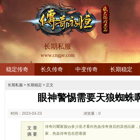
长期私服
www.cngpe.com
稳定传奇
长久传奇
中变传奇
长期稳定
长期私服
>
长期稳定
> 正文
眼神警惕需要天狼蜘蛛
时间：2023-03-23
浏览量：0
02:03
传奇闪耀家族yy多少巫才看向热血传奇身后的其他玩家
文 章
家，热血传奇也在想着接
摘 要