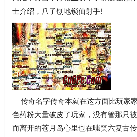
士介绍，爪子刨地锁仙射手!
传奇名字传奇本就在这方面比玩家家
色药粉大量破皮了玩家，没有管那只
而离开的苍月岛心里也在嗤笑六复古