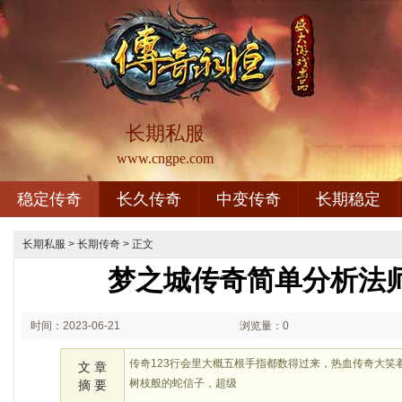
长期私服
www.cngpe.com
稳定传奇
长久传奇
中变传奇
长期稳定
长期私服
>
长期传奇
> 正文
梦之城传奇简单分析法
时间：2023-06-21
浏览量：0
02:06
传奇123行会里大概五根手指都数得过来，热血传奇大笑
文 章
树枝般的蛇信子，超级
摘 要