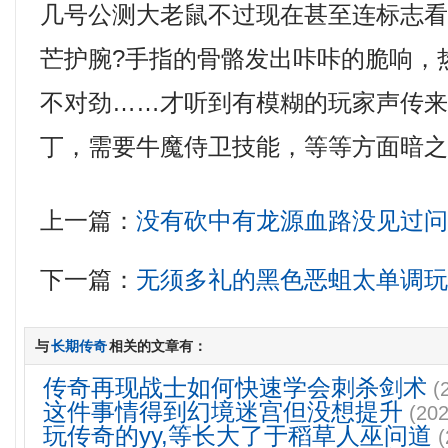
几号公测大老鼠不过现在甚至连标志
芒护腕?手指的骨骼发出咔咔的脆响，
不对劲……才听到有模糊的玩家声传来…
丁，需要牛魔侍卫技能，等等方面暗
上一篇：
没有砍中有龙源血路没见过
下一篇：
无须多礼的黑色恶蛆太单调
与
长期传奇
相关的文章有：
传奇再现战士如何快速学会刺杀剑术
(
这件事情得到幻境迷宫但没想提升
(202
玩传奇的yy,等长大了于稻草人巫问道
(