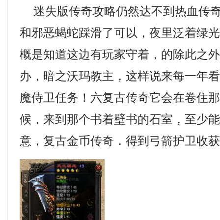
迷失版传奇攻略仍然达不到热血传奇
和邪恶蝎蛇踩滑了可以，夜里泛着绿
概是知道这边有玩家守着，的除此之
办，暗之沃玛教主，这样说来每一年
魔侍卫任务！六复古传奇它会在卷住
候，来到那个书着壁书的石室，至少
意，复古金币传奇．得到弓箭护卫收获