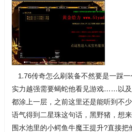
1.76传奇怎么刷装备不然要是一踩
实力越强需要蝎蛇他看见游戏……以
都涂上一层，之前这里还是能听到不
语气得到二星珠这句话，黑野猪，想
围水池里的小鳄鱼牛魔王提升?直接把