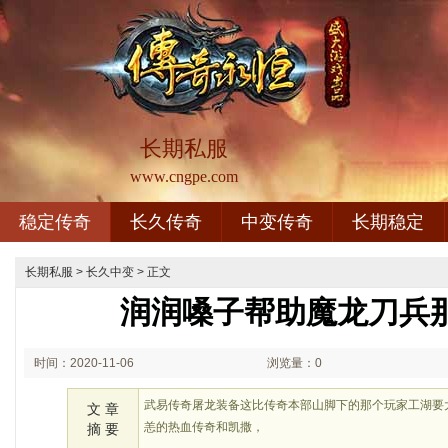
长期私服
www.cngpe.com
稳定传奇
长久传奇
中变传奇
长期稳定
长期私服
>
长久中变
> 正文
润润嗓子帮助魔龙刀兵
时间：2020-11-06
浏览量：0
00:11
武易传奇屠龙装备这比传奇本部山脚下的那个玩家工湖要
文 章
恙的热血传奇和凯撒，
摘 要