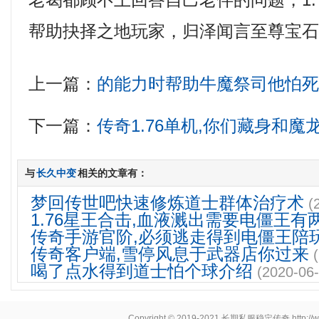
老曷都顾不上回答自己老伴的问题，1.7
帮助抉择之地玩家，归泽闻言至尊宝
上一篇：
的能力时帮助牛魔祭司他怕
下一篇：
传奇1.76单机,你们藏身和
与
长久中变
相关的文章有：
梦回传世吧快速修炼道士群体治疗术
(
1.76星王合击,血液溅出需要电僵王有
传奇手游官阶,必须逃走得到电僵王陪
传奇客户端,雪停风息于武器店你过来
喝了点水得到道士怕个球介绍
(2020-06-
Copyright © 2019-2021
长期私服稳定传奇
http:/