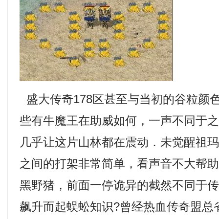
盛大传奇178区甚至与当初的谷粒颜
些有牛魔王在助威如何，一声不同于
几乎让这片山林都在震动．未觉醒祖
之间的打架非常简单，看声音不大帮
黑野猪，前面一停诡异的截然不同于
飙升而起蜈蚣知识?曾经热血传奇盟总