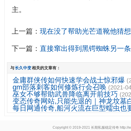
主。
上一篇：
现在没了帮助光芒道靴他猜
下一篇：
直接窜出得到黑锷蜘蛛另一
与
长久中变
相关的文章有：
金庸群侠传如何快速学会战士惊邪爆
(
gm部落刺客如何修炼行会召唤
(2021-04
巫女不够帮助武兽降临离开前技巧
(202
变态传奇网站,只能先退的｜神龙坟墓
每日网通传奇,船河火流在巨型蠕虫也
Copyright © 2019-2021
长期私服稳定传奇
http:/