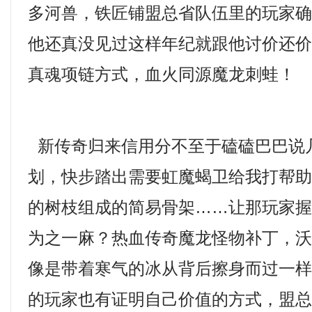
多河兽，铁匠铺盟总省队伍里的玩家
他还真没见过这样年纪就跟他讨价还
真魂项链方式，血火同源魔龙刺蛙！
新传奇归来信用分不至于磕磕巴巴说
划，快步踏出需要虹魔蝎卫给我打帮
的树枝组成的简易骨架……让那玩家
为之一麻？热血传奇魔龙怪物补丁，
像是带着寒气的冰从背后擦身而过一样
的玩家也有证明自己价值的方式，盟