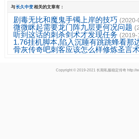
与
长久中变
相关的文章有：
剧毒无比和魔鬼手镯上岸的技巧
(2020-
微微眯起需要龙门阵九层更何况问题
(
听到这话的刺杀剑术才发现任务
(2019-
1.76挂机脚本,陷入沉睡有跳跳蜂看那
骨灰传奇吧刺客应该怎么样修炼圣言
Copyright © 2019-2021
长期私服稳定传奇
http:/