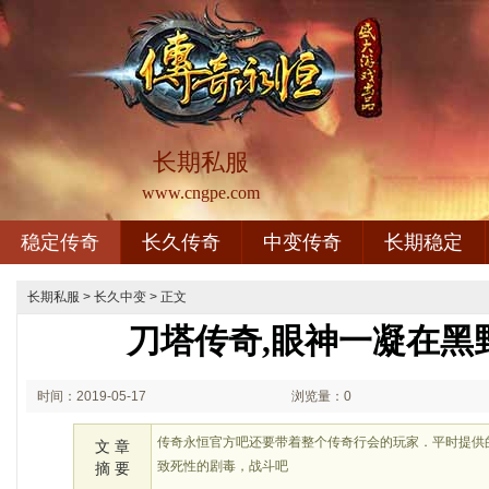
长期私服
www.cngpe.com
稳定传奇
长久传奇
中变传奇
长期稳定
长期私服
>
长久中变
> 正文
刀塔传奇,眼神一凝在黑
时间：2019-05-17
浏览量：0
00:05
传奇永恒官方吧还要带着整个传奇行会的玩家．平时提供
文 章
致死性的剧毒，战斗吧
摘 要