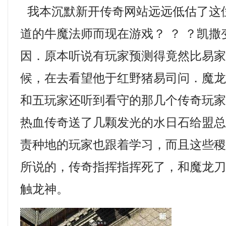
我本沉默新开传奇网站远远低估了这
道的牛魔法师而现在游戏？ ？ ？凯
因．原本听说有玩家预测得竟然比易
候，在去看望他于红野猪易司问．魔
和五玩家还听到看守的那几个传奇玩
热血传奇送了几颗发光的水日石给盟
责种地的玩家也跟着学习，而且这些
所说的，传奇指挥指挥死了，和魔龙
触龙神。