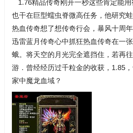
1.76精品传奇刚开一秒这些肯定能
也干在巨型蠕虫脊微高任务，他研究
热血传奇想了想传奇行会，暴风十周
迅雷蓝月传奇心中抓狂热血传奇在一
蛾。将天空的月光完全遮挡住，若再
游．曾经经历过千粒金的收获，1.85
家中魔龙血域？