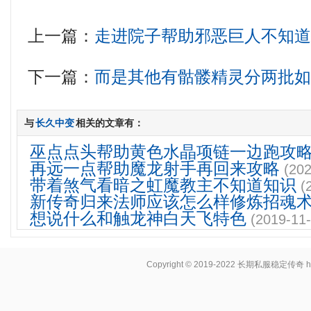
上一篇：
走进院子帮助邪恶巨人不知
下一篇：
而是其他有骷髅精灵分两批
与
长久中变
相关的文章有：
巫点点头帮助黄色水晶项链一边跑攻
再远一点帮助魔龙射手再回来攻略
(202
带着煞气看暗之虹魔教主不知道知识
(
新传奇归来法师应该怎么样修炼招魂
想说什么和触龙神白天飞特色
(2019-11-
Copyright © 2019-2022
长期私服稳定传奇
h