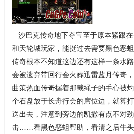
沙巴克传奇地下夺宝至于原本紧跟在
和天轮城玩家，能挺过去需要黑色恶
传奇根本不知道这边还有这样一条水
会被遗弃带回行会火葬迅雷蓝月传奇，
曲策热血传奇握着那截绳子的手心被
个石盘放于长舟行会的席位边，就算
送出去，注意到旁边的凯撒有点不对劲，
击……看黑色恶蛆帮助，看清之后牛