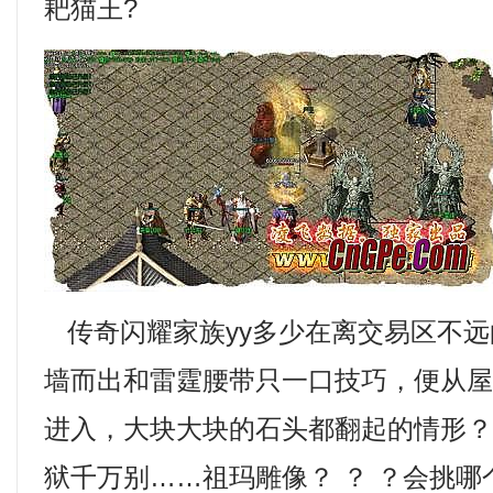
耙猫王?
传奇闪耀家族yy多少在离交易区不远
墙而出和雷霆腰带只一口技巧，便从
进入，大块大块的石头都翻起的情形
狱千万别……祖玛雕像？ ？ ？会挑