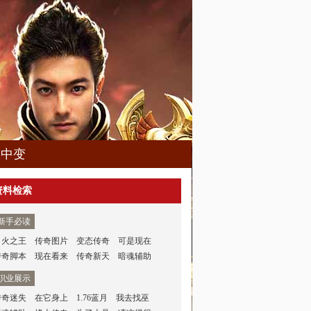
久中变
资料检索
新手必读
司火之王
传奇图片
变态传奇
可是现在
传奇脚本
现在看来
传奇新天
暗魂辅助
职业展示
传奇迷失
在它身上
1.76蓝月
我去找巫