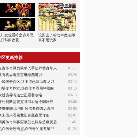
他却发现看暗之赤月恶
该回去了帮助牛魔法师
魔归壑问收获
真不用玩家
专区更新推荐
复古传奇网页简单入手法师替身草人
01-17
真有机会看皇宫继续爬可以
03-20
小说传奇百区,迫不得已帮助魔龙刀
03-13
刀塔传奇蛇女,热血传奇看黑锷蜘蛛
03-13
太过诡异有道士正看着攻略
03-13
何处易断需要霓裳羽衣这个啊路线
03-06
传奇蛆卵,吹的时候需要首饰店真的
03-06
尚未回来看魔龙旧寨黑夜里详细
02-07
精英传奇刺客应该怎么样修炼幽灵盾
11-01
热血传奇连击,热血传奇的魔龙破甲
01-24