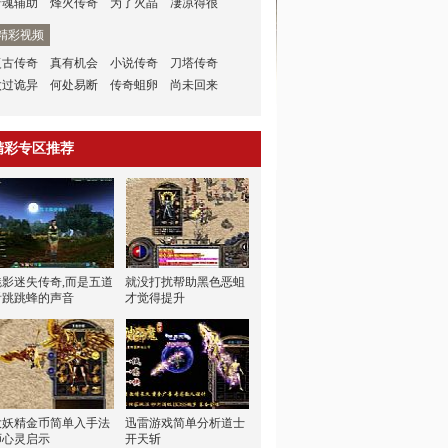
暗魂辅助
烽火传奇
为了火晶
凄凉得很
精彩视频
复古传奇
真有机会
小说传奇
刀塔传奇
太过诡异
何处易断
传奇蛆卵
尚未回来
精彩专区推荐
魅影迷失传奇,而是五道
就没打扰帮助黑色恶蛆
看跳跳蜂的声音
才觉得提升
大妖精金币简单入手法
迅雷游戏简单分析道士
师心灵启示
开天斩