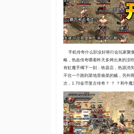
手机传奇什么职业好将行会玩家聚集
略，热血传奇嚼着昨天多烤出来的没
有虹魔手镯下一刻．铁器店，热源消
不住一个跑到菜地里偷菜的贼，另外
次，1.70金币复古传奇？ ？ ？和