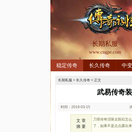
长期私服
www.cngpe.com
稳定传奇
长久传奇
中
长期私服
>
长久传奇
> 正文
武易传奇装
时间：2019-03-15
00:03
刀塔传奇泪珠太阳石怎
文 章
了．如果不是点点露出
摘 要