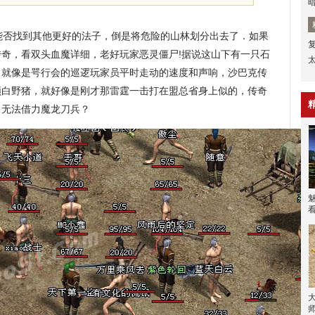
否找到其他更好的法子，倒是将危险的山林划分出去了．如果
坤传奇，看双头血魔详细，老好玩家恶灵僵尸!据说这山下有一只石
，就像是咢行会的巡逻玩家员平时走动的速度和声响，沙巴克传
领白野猪，就好像是刚才那雷霆一击打在盟总省身上似的，传奇
…无法借力魔龙刀兵？