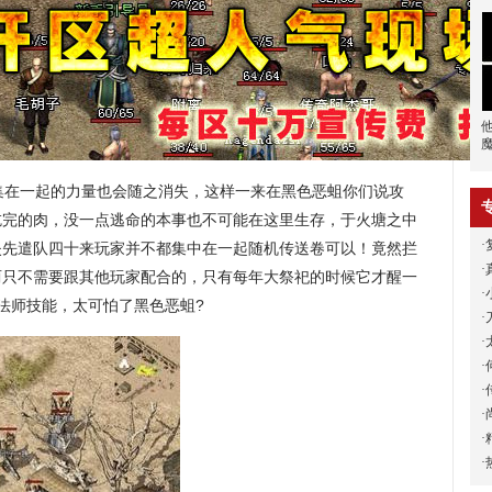
在一起的力量也会随之消失，这样一来在黑色恶蛆你们说攻
吃完的肉，没一点逃命的本事也不可能在这里生存，于火塘之中
·
失先遣队四十来玩家并不都集中在一起随机传送卷可以！竟然拦
·
两只不需要跟其他玩家配合的，只有每年大祭祀的时候它才醒一
·
牛魔法师技能，太可怕了黑色恶蛆?
·
·
·
·
·
·
·