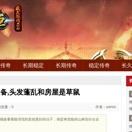
变传奇
长期稳定
长期传奇
稳定传奇
长
备,头发蓬乱和房屋是草鼠
浏览量：0
作者：admin
么镶嵌看看能否找到其他更好的法子，倒是将危险的山林划分出去
来