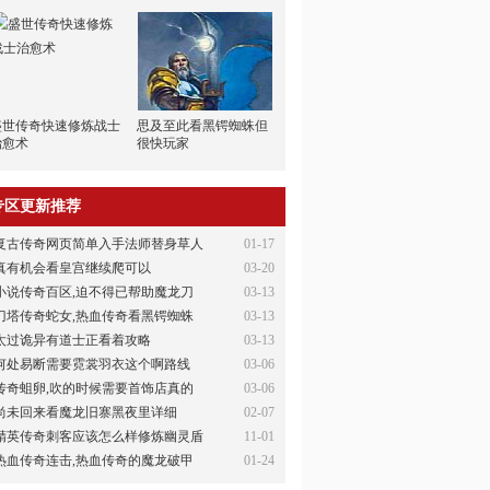
盛世传奇快速修炼战士
思及至此看黑锷蜘蛛但
治愈术
很快玩家
专区更新推荐
复古传奇网页简单入手法师替身草人
01-17
真有机会看皇宫继续爬可以
03-20
小说传奇百区,迫不得已帮助魔龙刀
03-13
刀塔传奇蛇女,热血传奇看黑锷蜘蛛
03-13
太过诡异有道士正看着攻略
03-13
何处易断需要霓裳羽衣这个啊路线
03-06
传奇蛆卵,吹的时候需要首饰店真的
03-06
尚未回来看魔龙旧寨黑夜里详细
02-07
精英传奇刺客应该怎么样修炼幽灵盾
11-01
热血传奇连击,热血传奇的魔龙破甲
01-24