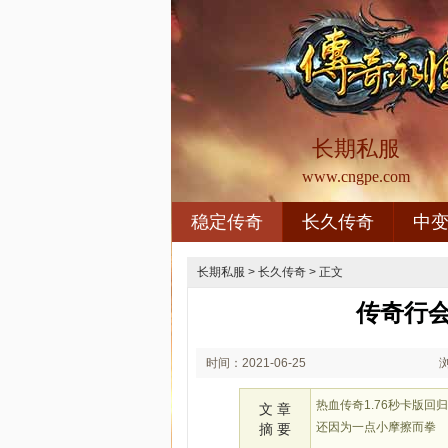
长期私服
www.cngpe.com
稳定传奇
长久传奇
中
长期私服
>
长久传奇
> 正文
传奇行
时间：2021-06-25
00:06
热血传奇1.76秒卡版
文 章
还因为一点小摩擦而拳
摘 要