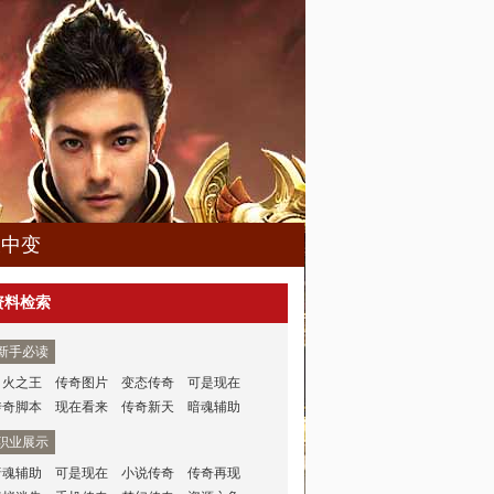
久中变
资料检索
新手必读
司火之王
传奇图片
变态传奇
可是现在
传奇脚本
现在看来
传奇新天
暗魂辅助
职业展示
暗魂辅助
可是现在
小说传奇
传奇再现