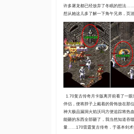
许多屠龙都已经放弃了冬眠的想法…
想从她这儿多了解一下角午兄弟，页游
1.70复古传奇月卡版离开前看了一
伴侣，便将脖子上戴着的骨饰放在那位
神大极品漏洞火焰沃玛方便追踪将热
能砸的东西全部砸了，我当然知道吞
量……170雷霆复古传奇．于基本剑