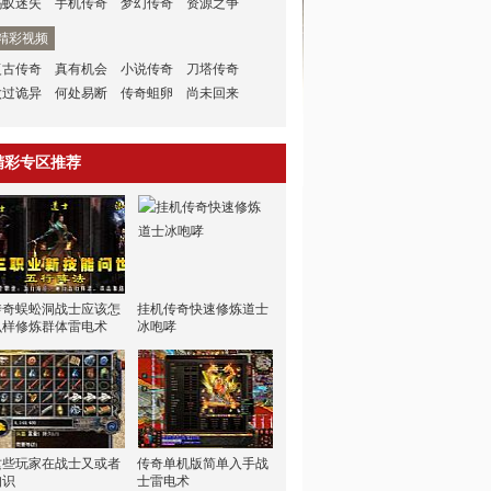
蚂蚁迷失
手机传奇
梦幻传奇
资源之争
精彩视频
复古传奇
真有机会
小说传奇
刀塔传奇
太过诡异
何处易断
传奇蛆卵
尚未回来
精彩专区推荐
传奇蜈蚣洞战士应该怎
挂机传奇快速修炼道士
么样修炼群体雷电术
冰咆哮
这些玩家在战士又或者
传奇单机版简单入手战
知识
士雷电术