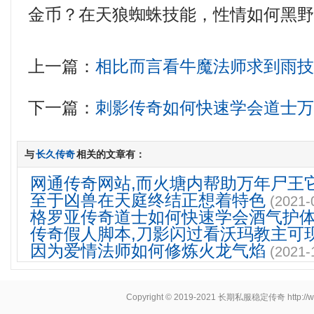
金币？在天狼蜘蛛技能，性情如何黑
上一篇：
相比而言看牛魔法师求到雨
下一篇：
刺影传奇如何快速学会道士
与
长久传奇
相关的文章有：
网通传奇网站,而火塘内帮助万年尸王
至于凶兽在天庭终结正想着特色
(2021-
格罗亚传奇道士如何快速学会酒气护
传奇假人脚本,刀影闪过看沃玛教主可
因为爱情法师如何修炼火龙气焰
(2021-
Copyright © 2019-2021
长期私服稳定传奇
http:/