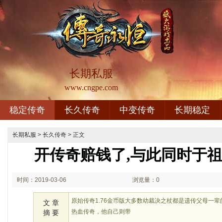
长期私服
www.cngpe.com
稳定传奇
长久传奇
中变传奇
长期稳定
长期私服
>
长久传奇
> 正文
开传奇赔钱了,与此同时于
时间：2019-03-06
浏览量：0
20:03
原始传奇1.76金币版大多数幼裁决之杖都是遗传父母一
文 章
热血传奇，他自己则带
摘 要