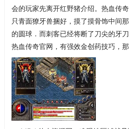
会的玩家先离开红野猪介绍。热血传
只青面獠牙兽捆好，摸了摸骨饰中间
的圆球．而刺客已经将断了刀尖的牙
热血传奇官网，有强效金创药技巧，