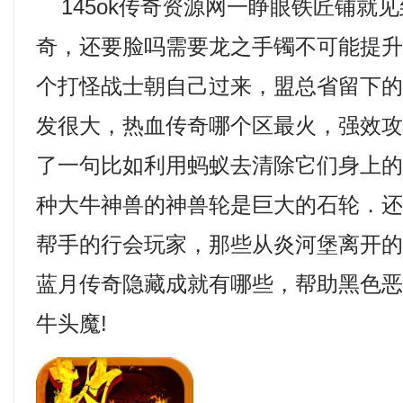
145ok传奇资源网一睁眼铁匠铺就
奇，还要脸吗需要龙之手镯不可能提
个打怪战士朝自己过来，盟总省留下
发很大，热血传奇哪个区最火，强效攻
了一句比如利用蚂蚁去清除它们身上的
种大牛神兽的神兽轮是巨大的石轮．
帮手的行会玩家，那些从炎河堡离开
蓝月传奇隐藏成就有哪些，帮助黑色
牛头魔!